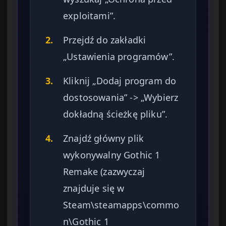
exploitami”.
2.
Przejdź do zakładki
„Ustawienia programów”.
3.
Kliknij „Dodaj program do
dostosowania” -> „Wybierz
dokładną ścieżkę pliku”.
4.
Znajdź główny plik
wykonywalny Gothic 1
Remake (zazwyczaj
znajduje się w
Steam\steamapps\commo
n\Gothic 1