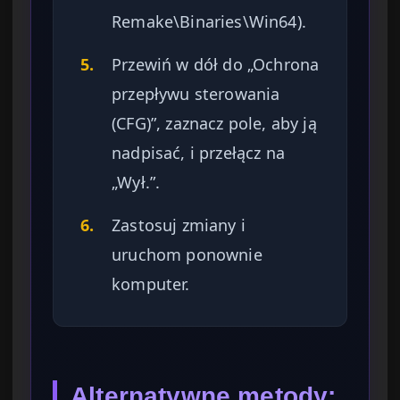
Remake\Binaries\Win64).
5.
Przewiń w dół do „Ochrona
przepływu sterowania
(CFG)”, zaznacz pole, aby ją
nadpisać, i przełącz na
„Wył.”.
6.
Zastosuj zmiany i
uruchom ponownie
komputer.
Alternatywne metody: