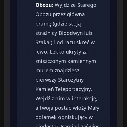
Obozu:
Wyjdź ze Starego
Obozu przez główną
bramę (gdzie stoją
strażnicy Bloodwyn lub
Szakal) i od razu skręć w
lewo. Lekko ukryty za
zniszczonym kamiennym
murem znajdziesz
pierwszy Starożytny
Kamień Teleportacyjny.
Wejdź z nim w interakcję,
a twoja postać włoży Mały
odłamek ogniskujący w
piedestał. Kamień zaświeci