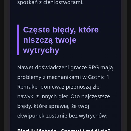
spotkań z cieniostworami.
Częste błędy, które
niszczą twoje
wytrychy
Nawet doświadczeni gracze RPG mają
problemy z mechanikami w Gothic 1
Remake, ponieważ przenoszą złe
nawyki z innych gier. Oto najczęstsze
błędy, które sprawią, że twój
ekwipunek zostanie bez wytrychów:
Błąd 1: Metoda „Spamuj i módl się”