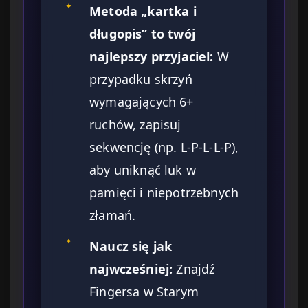
✦
Metoda „kartka i
długopis” to twój
najlepszy przyjaciel:
W
przypadku skrzyń
wymagających 6+
ruchów, zapisuj
sekwencję (np. L-P-L-L-P),
aby uniknąć luk w
pamięci i niepotrzebnych
złamań.
✦
Naucz się jak
najwcześniej:
Znajdź
Fingersa w Starym