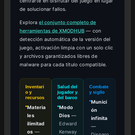
centrarte en disfrutar del juego en lugar
de solucionar fallos.
Explora
el conjunto completo de
herramientas de XMODHUB
— con
detección automática de la versión del
juego, activación limpia con un solo clic
y archivos garantizados libres de
malware para cada título compatible.
Inventari
Salud del
Combate
o y
jugador y
y sigilo
recursos
del barco
Munici
●
Materia
Modo
●
●
ón
les
Dios
—
infinita
ilimitad
Edward
—
os
—
Kenway
Disparo