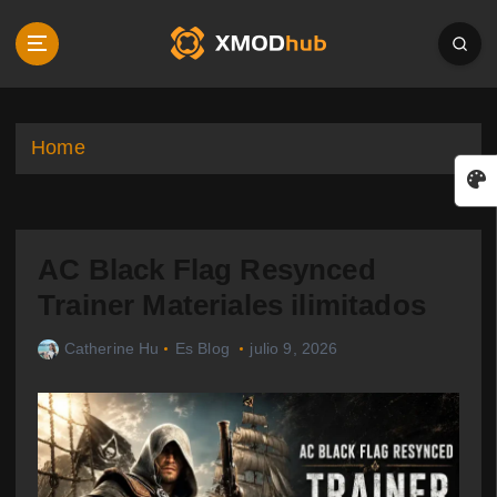
S
k
i
p
t
o
Home
c
o
n
t
AC Black Flag Resynced
e
n
Trainer Materiales ilimitados
t
Catherine Hu
Es Blog
julio 9, 2026