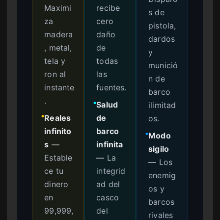
Maximi
recibe
s de
za
cero
pistola,
madera
daño
dardos
, metal,
de
y
tela y
todas
munició
ron al
las
n de
instante
fuentes.
barco
.
Salud
ilimitad
●
Reales
de
os.
●
infinito
barco
Modo
●
s
—
infinita
sigilo
Estable
—
La
—
Los
ce tu
integrid
enemig
dinero
ad del
os y
en
casco
barcos
99,999,
del
rivales