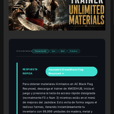
6 min de lectura
Trainer de AC
Uso
Mod
Práctico
RESPUESTA
Assassin’s Creed Black Flag
RÁPIDA
Resynced →
Para obtener materiales ilimitados en AC Black Flag
Resynced, descarga el trainer de XMODHUB, inicia el
juego y presiona la tecla de acceso rápido designada
(normalmente F3 o Num 3) mientras estás en el menú
de mejoras del Jackdaw. Esto evita de forma segura el
tedioso farmeo, llenando instantáneamente tu
inventario con 99,999 unidades de madera, metal y