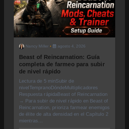
Nancy Miller
agosto 4, 2026
Beast of Reincarnation: Guía
completa de farmeo para subir
de nivel rápido
Lectura de 5 minSubir de
nivelTempranoDóndeMultiplicadores
Respuesta rápidaBeast of Reincarnation
→ Para subir de nivel rápido en Beast of
Reincarnation, prioriza farmear enemigos
de élite de alta densidad en el Capítulo 2
mientras…