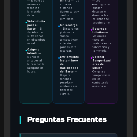
—
Edward es
Infinita
—
Tus
—
Los
inmune a
armas a
enemigos no
todas las
distancia
pueden
formas de
tienen balas y
detectarte
daño.
dardos
durante las
ilimitados.
misiones de
Vida Infinita
seguimiento.
●
para el
Sin Recarga
●
Barco
—
El
—
Dispara tus
Recursos
●
Jackdaw no
pistolas de
Infinitos
—
sufre daños
chispa
Maximiza
en el combate
consecutivam
todos los
naval.
ente sin
materiales de
pausas para
fabricación y
Oxígeno
recargar.
la moneda.
●
Infinito
—
Nunca te
Enfriamiento
Detener
●
●
ahogues al
Instantáneo
Temporizad
bucear con la
de
ores de
campana de
Habilidades
Misión
—
buceo.
del Barco
—
Congela el
Dispara
temporizador
cañones
en los
pesados y
contratos de
morteros sin
asesinato.
tiempo de
espera.
Preguntas Frecuentes