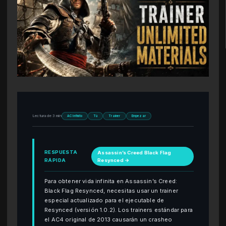
Lectura de 3 min
AC Infinito
Tú
Trainer
Empezar
RESPUESTA
Assassin’s Creed Black Flag
RÁPIDA
Resynced →
Para obtener vida infinita en Assassin’s Creed:
Black Flag Resynced, necesitas usar un trainer
especial actualizado para el ejecutable de
Resynced (versión 1.0.2). Los trainers estándar para
el AC4 original de 2013 causarán un crasheo