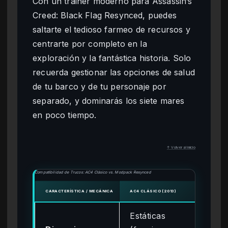
Con un trainer moderno para Assassin’s
Creed: Black Flag Resynced, puedes
saltarte el tedioso farmeo de recursos y
centrarte por completo en la
exploración y la fantástica historia. Solo
recuerda gestionar las opciones de salud
de tu barco y de tu personaje por
separado, y dominarás los siete mares
en poco tiempo.
↑ Volver al inicio
Compatibilidad de Trucos: AC4 Clásico vs. Modpack Resynced
CARACTERÍSTICA / MECÁNICA
AC4 CLÁSICO (2013)
MODP
Estáticas
Di