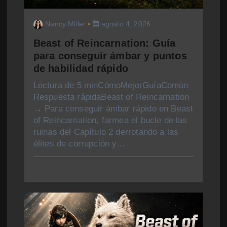
n
Nancy Miller
agosto 4, 2026
t
Beast of Reincarnation: Guía
r
para conseguir ámbar y puntos
de habilidad rápido
a
Lectura de 5 minCómoMejorGuíaComún
d
Respuesta rápidaBeast of Reincarnation
→ Para conseguir ámbar rápido en Beast
a
of Reincarnation, farmea el bucle de las
ruinas del Capítulo 2 derrotando a las
s
élites de corrupción y…