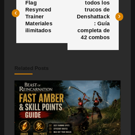
a
Flag
todos los
Resynced
trucos de
v
Trainer
Denshattack
e
Materiales
: Guía
ilimitados
completa de
g
42 combos
a
c
Related Posts
i
ó
n
d
e
e