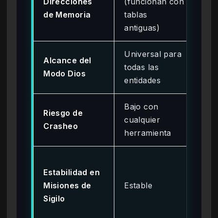
Direcciones
(funcionan con
(re
de Memoria
tablas
tra
antiguas)
act
Universal para
Se
Alcance del
todas las
(Ed
Modo Dios
entidades
Ja
Bajo con
Alt
Riesgo de
cualquier
sof
Crasheo
herramienta
obs
Req
Estabilidad en
des
Misiones de
Estable
dur
Sigilo
ev
gui