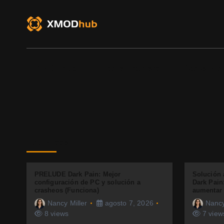
S
k
i
p
t
o
XMODhub
Game Trainers
Game Mo
c
o
n
t
e
n
You Missed
t
PRELUDE Dark Pain: Mejor
Solución
configuración de PC y solución a
Dark Pain
crasheos (Funciona)
aumentar
Nancy Miller
agosto 7, 2026
Nancy
8 views
7 view