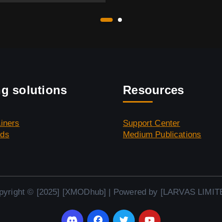
g solutions
Resources
iners
Support Center
ds
Medium Publications
pyright © [2025] [XMODhub] | Powered by [LARVAS LIMIT