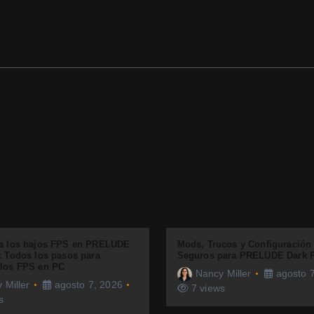
ds
Support
 a los bajos FPS en PRELUDE
Mods, Trucos y Configuración 
: Todos los pasos para
Seguros para PRELUDE Dark 
 los FPS en PC
Nancy Miller
agosto 7
 Miller
agosto 7, 2026
7 views
s