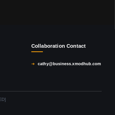
Collaboration Contact
➔
cathy@business.xmodhub.com
ED]