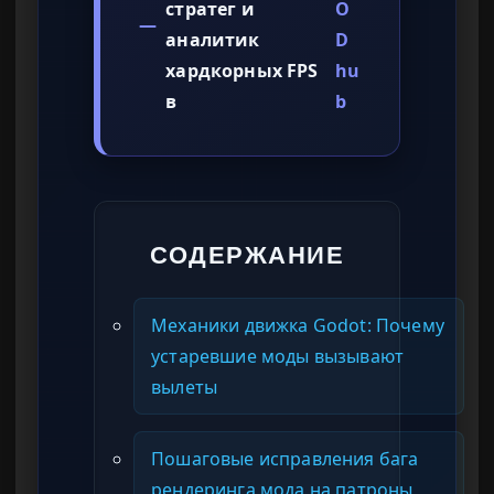
стратег и
O
—
аналитик
D
хардкорных FPS
hu
в
b
СОДЕРЖАНИЕ
Механики движка Godot: Почему
устаревшие моды вызывают
вылеты
Пошаговые исправления бага
рендеринга мода на патроны