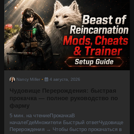
Nancy Miller
4 августа, 2026
Чудовище Перерождения: быстрая
прокачка — полное руководство по
фарму
5 мин. на чтениеПрокачкаВ
началеГдеМножители Быстрый ответЧудовище
Перерождения → Чтобы быстро прокачаться в