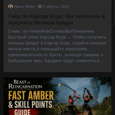
Nancy Miller
6 августа, 2026
Гайд по Корсар Коув: Как привлечь и
получить больше бродяг
5 мин. на чтениеКакОсновыВыПоявление
Быстрый ответ Корсар Коув → Чтобы получить
больше бродяг в Корсар Коув, стройте лишние
жилые места и повышайте показатель
привлекательности Бухты, возводя таверны и
бойцовские ямы. Бродяги будут появляться…