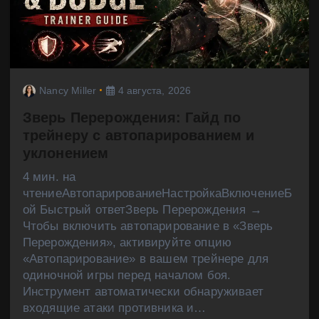
Nancy Miller
4 августа, 2026
Зверь Перерождения: Гайд по
трейнеру с автопарированием и
уклонением
4 мин. на
чтениеАвтопарированиеНастройкаВключениеБ
ой Быстрый ответЗверь Перерождения →
Чтобы включить автопарирование в «Зверь
Перерождения», активируйте опцию
«Автопарирование» в вашем трейнере для
одиночной игры перед началом боя.
Инструмент автоматически обнаруживает
входящие атаки противника и…