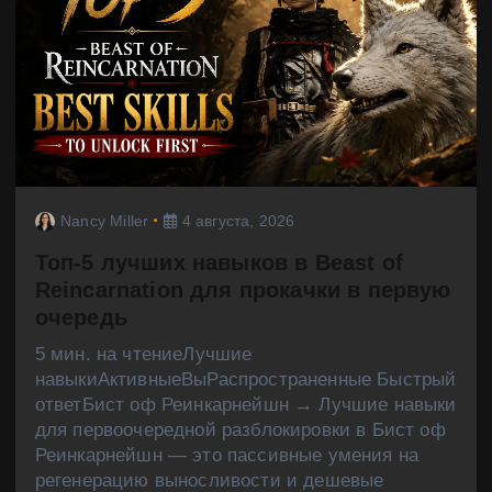
Nancy Miller
4 августа, 2026
Топ-5 лучших навыков в Beast of
Reincarnation для прокачки в первую
очередь
5 мин. на чтениеЛучшие
навыкиАктивныеВыРаспространенные Быстрый
ответБист оф Реинкарнейшн → Лучшие навыки
для первоочередной разблокировки в Бист оф
Реинкарнейшн — это пассивные умения на
регенерацию выносливости и дешевые