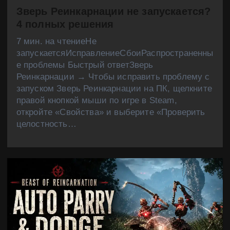
Зверь Реинкарнации не запускается?
4 полных решения
7 мин. на чтениеНе
запускаетсяИсправлениеСбоиРаспространенны
е проблемы Быстрый ответЗверь
Реинкарнации → Чтобы исправить проблему с
запуском Зверь Реинкарнации на ПК, щелкните
правой кнопкой мыши по игре в Steam,
откройте «Свойства» и выберите «Проверить
целостность…