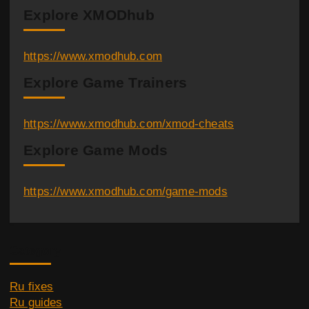
а
Explore XMODhub
г
https://www.xmodhub.com
и
Explore Game Trainers
н
а
https://www.xmodhub.com/xmod-cheats
Explore Game Mods
ц
и
https://www.xmodhub.com/game-mods
я
з
Category
а
Ru fixes
п
Ru guides