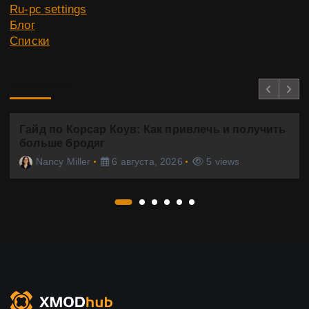
и
Ru-pc settings
Блог
с
Списки
е
You Missed
й
Гайд по Корсар Коув: Как привлечь и получить
больше бродяг
Nancy Miller
6 августа, 2026
5 views