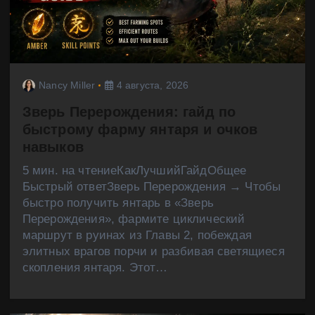
Nancy Miller
4 августа, 2026
Зверь Перерождения: гайд по
быстрому фарму янтаря и очков
навыков
5 мин. на чтениеКакЛучшийГайдОбщее
Быстрый ответЗверь Перерождения → Чтобы
быстро получить янтарь в «Зверь
Перерождения», фармите циклический
маршрут в руинах из Главы 2, побеждая
элитных врагов порчи и разбивая светящиеся
скопления янтаря. Этот…