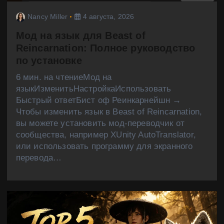
Nancy Miller
4 августа, 2026
Мод на язык для Beast of
Reincarnation: Полное руководство
по установке
6 мин. на чтениеМод на
языкИзменитьНастройкаИспользовать
Быстрый ответБист оф Реинкарнейшн →
Чтобы изменить язык в Beast of Reincarnation,
вы можете установить мод-переводчик от
сообщества, например XUnity AutoTranslator,
или использовать программу для экранного
перевода…