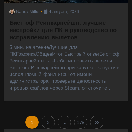
Nancy Miller
4 августа, 2026
Бист оф Реинкарнейшн: лучшие
настройки для ПК и руководство по
исправлению вылетов
5 мин. на чтениеЛучшие для
ПКГрафикаОбщееИтог Быстрый ответБист оф
Реинкарнейшн → Чтобы исправить вылеты
Бист оф Реинкарнейшн при запуске, запустите
исполняемый файл игры от имени
администратора, проверьте целостность
игровых файлов через Steam, отключите…
1
2
…
178
П