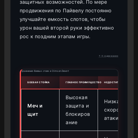
защитных возможностей. По мере
продвижения по Пайвелу постоянно
улучшайте емкость слотов, чтобы
урон вашей второй руки эффективно
рос к поздним этапам игры.
↑ К содержанию
Сравнение боевых стоек в Crimson Desert
БОЕВАЯ СТОЙКА
ГЛАВНОЕ ПРЕИМУЩЕСТВО
НЕДОСТАТОК
Высокая
Низкая
Меч и
защита и
скорость
щит
блокиров
атаки
ание