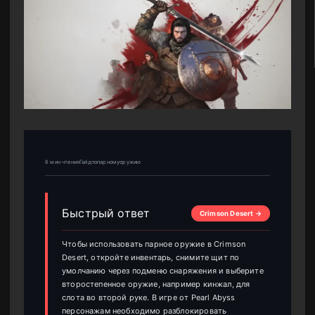
6 мин чтенияГайдпопарномуоружию
Быстрый ответ
Crimson Desert →
Чтобы использовать парное оружие в Crimson
Desert, откройте инвентарь, снимите щит по
умолчанию через подменю снаряжения и выберите
второстепенное оружие, например кинжал, для
слота во второй руке. В игре от Pearl Abyss
персонажам необходимо разблокировать