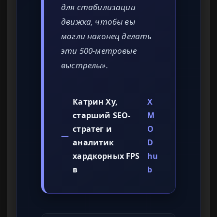
для стабилизации
движка, чтобы вы
могли наконец делать
эти 500-метровые
выстрелы».
Катрин Ху,
X
старший SEO-
M
стратег и
O
—
аналитик
D
хардкорных FPS
hu
в
b