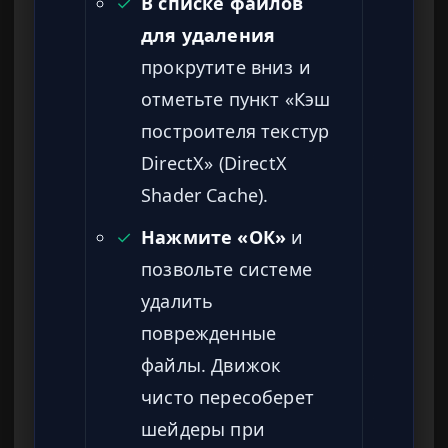
✓
В списке файлов
для удаления
прокрутите вниз и
отметьте пункт «Кэш
построителя текстур
DirectX» (DirectX
Shader Cache).
✓
Нажмите «ОК»
и
позвольте системе
удалить
поврежденные
файлы. Движок
чисто пересоберет
шейдеры при