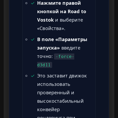
✓
Нажмите правой
кнопкой на Road to
Vostok
и выберите
«Свойства».
✓
В поле «Параметры
запуска»
введите
точно:
-force-
d3d11
✓
Это заставит движок
использовать
проверенный и
высокостабильный
конвейер
рендеринга при