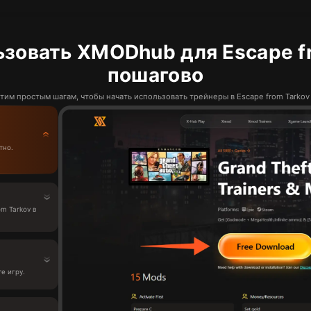
ьзовать XMODhub для Escape fr
пошагово
тим простым шагам, чтобы начать использовать трейнеры в Escape from Tarko
тно.
m Tarkov в
е игру.