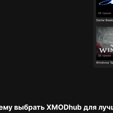
49 трюки
Stellar Bla
36 трюки
Windrose Т
ему выбрать XMODhub для луч