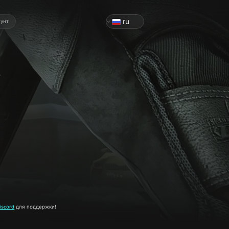
ru
аунт
v
iscord
для поддержки!