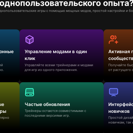
однопользовательского опыта
нопользовательские игры с помощью мощных модов, простой настройки и бо
ионные
Управление модами в один
Активная 
клик
сообщест
ий
Управляйте всеми трейнерами и модами
Получайте бы
но.
для игр из одного приложения.
от растущего 
ые
Частые обновления
Интерфейс
гры
новичков
Трейнеры остаются совместимыми с
последними версиями игр.
улярно
Простой дизай
новичкам, так