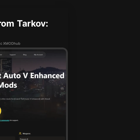
om Tarkov:
v с XMODhub