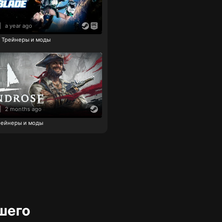
|
a year ago
de Трейнеры и моды
|
2 months ago
рейнеры и моды
шего