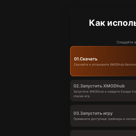
Как испол
Следуйте э
01.
Скачать
Скачайте и установите XMODhub беспла
02.
Запустить XMODhub
Запустите XMODhub и найдите Escape fro
списке игр.
03.
Запустить игру
Примените доступные трейнеры и начнит