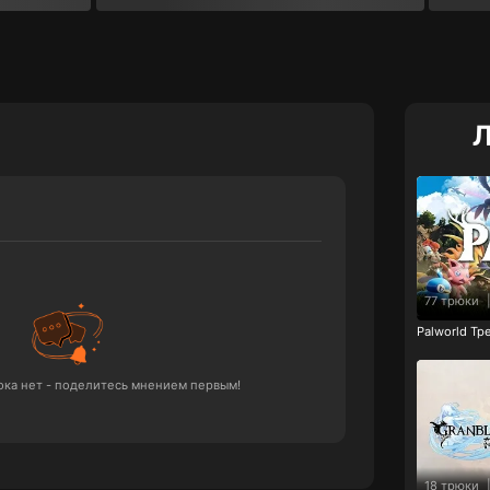
Л
77 трюки
Palworld Т
ка нет - поделитесь мнением первым!
18 трюки