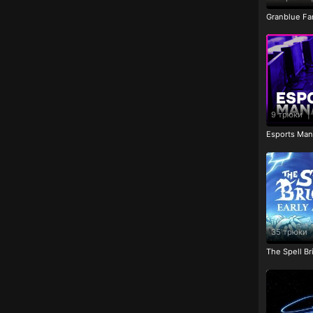
Granblue Fa
9 трюки
|
Esports Ma
35 трюки
The Spell B