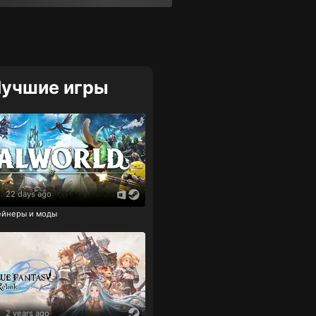
учшие игры
|
22 days ago
рейнеры и моды
|
2 years ago