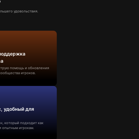
?
льшего удовольствия.
поддержка
ва
струю помощь и обновления
сообщества игроков.
, удобный для
н, который подходит как
 и опытным игрокам.