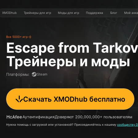
XMODhub
Трейнеры для игр
Моды для игр
Поддержка
Блог
Мой акк
Все 5000+ игр
Escape from Tarko
Трейнеры и моды
Steam
Платформы
:
Скачать XMODhub бесплатно
Аутентификация
Доверяют 200,000,000+ пользователям
Нужна помощь с загрузкой или установкой? Присоединяйтесь к нашему
сообществу D