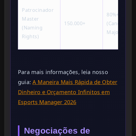
Patrocinador
80%+
Master
150.000+
(Candidato 
(Naming
Major)
Rights)
Para mais informações, leia nosso
guia:
A Maneira Mais Rápida de Obter
Dinheiro e Orçamento Infinitos em
Esports Manager 2026
Negociações de