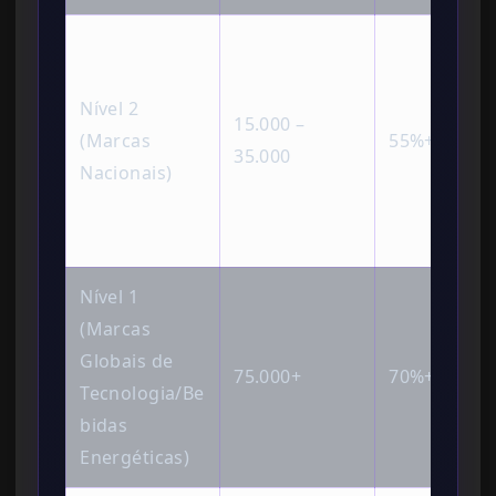
Nível 2
15.000 –
(Marcas
55%+
35.000
Nacionais)
Nível 1
(Marcas
Globais de
75.000+
70%+
Tecnologia/Be
bidas
Energéticas)