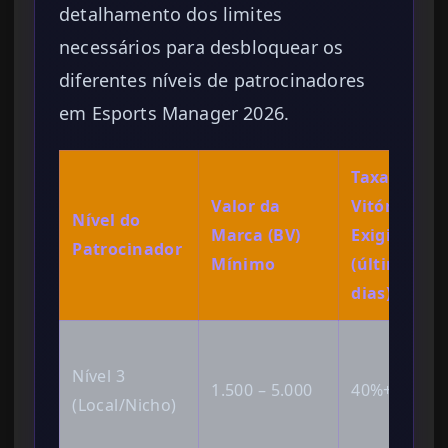
detalhamento dos limites
necessários para desbloquear os
diferentes níveis de patrocinadores
em Esports Manager 2026.
Taxa de
Valor da
Vitórias
Nível do
Marca (BV)
Exigida
Patrocinador
Mínimo
(últimos 30
dias)
Nível 3
1.500 – 5.000
40%+
(Local/Nicho)