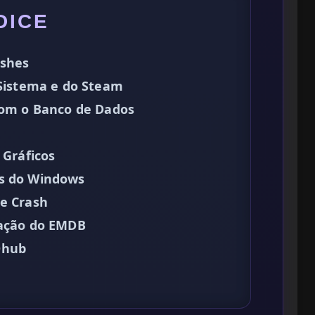
DICE
ashes
 Sistema e do Steam
 com o Banco de Dados
 Gráficos
as do Windows
de Crash
zação do EMDB
Dhub