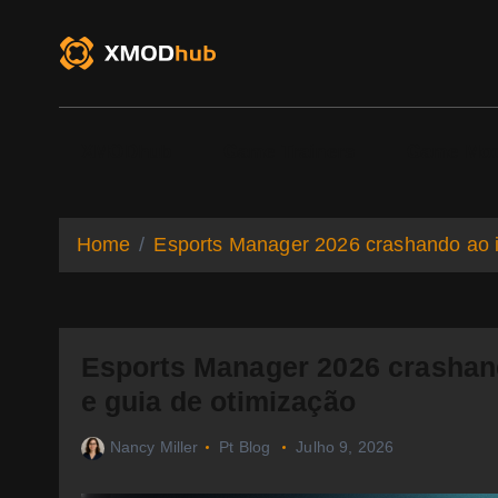
S
k
i
p
t
o
XMODhub
Game Trainers
Game Mo
c
o
n
t
Home
Esports Manager 2026 crashando ao in
e
n
t
Esports Manager 2026 crashand
e guia de otimização
Nancy Miller
Pt Blog
Julho 9, 2026