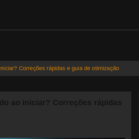
ds
Support
iciar? Correções rápidas e guia de otimização
o ao iniciar? Correções rápidas