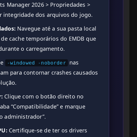
ts Manager 2026 > Propriedades >
ar integridade dos arquivos do jogo.
dados:
Navegue até a sua pasta local
s de cache temporários do EMDB que
durante o carregamento.
ne
nas
-windowed -noborder
team para contornar crashes causados
olução.
:
Clique com o botão direito no
a aba “Compatibilidade” e marque
o administrador”.
PU:
Certifique-se de ter os drivers