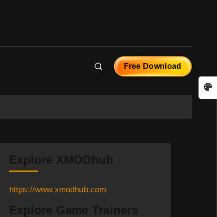
Free Download
Explore XMODhub
https://www.xmodhub.com
Explore Game Trainers