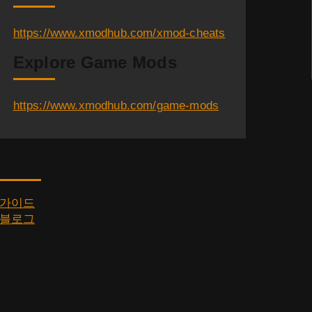
https://www.xmodhub.com/xmod-cheats
Explore Game Mods
https://www.xmodhub.com/game-mods
Category
가이드
블로그