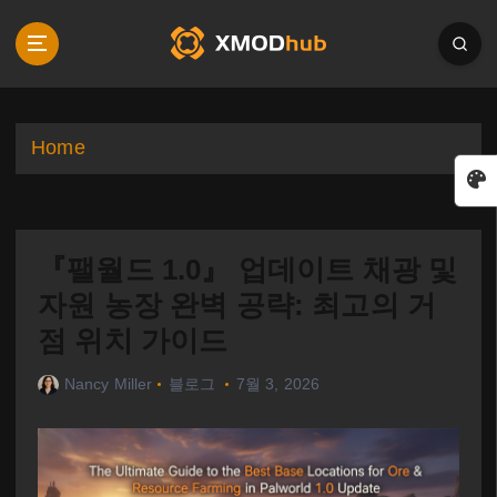
S
k
i
p
t
o
Home
c
o
n
t
『팰월드 1.0』 업데이트 채광 및
e
n
자원 농장 완벽 공략: 최고의 거
t
점 위치 가이드
Nancy Miller
블로그
7월 3, 2026