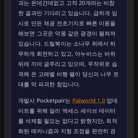
괴는 온데간데없고 고작 20개라는 비참
한 결과만 기다리고 있습니다. 급하게 임
시로 만든 채광 전초기지로 빠른 이동을
해보면 그곳은 악몽 같은 광경이 펼쳐져
있습니다. 드릴북이는 소나무 위에서 허
무하게 회전하고 있고, 아누비스는 바위
뒤에 끼어 굶주리고 있으며, 무작위로 습
격해 온 고레벨 비행 팰이 당신의 나무 토
대를 막 파괴한 참입니다.
개발사 Pocketpair는
Palworld 1.0
업데
이트를 위해 얼리 액세스 세이브 데이터
를 삭제할 필요는 없다고 밝혔지만, 최적
화된 메커니즘과 지형 조정을 완전히 경