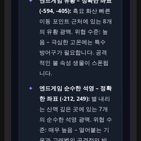
✦
엔드게임 유황 – 정확한 좌표
(-594, -405):
흑요 화산 빠른
이동 포인트 근처에 있는 8개
의 유황 광맥. 위협 수준: 높
음 – 극심한 고온에는 특수
방어구가 필요합니다. 공격
적인 불 속성 생물이 스폰됩
니다.
✦
엔드게임 순수한 석영 – 정확
한 좌표 (-212, 249):
별 내리
는 산맥 깊은 곳에 있는 7개
의 순수한 석영 광맥. 위협 수
준: 매우 높음 – 얼어붙는 기
온과 고레벨의 공격적인 방