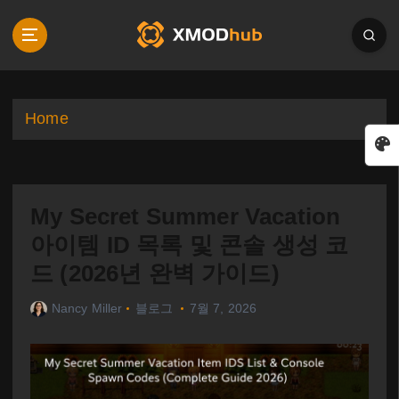
S
k
i
p
t
o
Home
c
o
n
t
My Secret Summer Vacation
e
n
아이템 ID 목록 및 콘솔 생성 코
t
드 (2026년 완벽 가이드)
Nancy Miller
블로그
7월 7, 2026