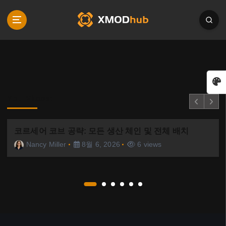
S
k
i
p
t
o
c
o
n
You Missed
t
e
코르세어 코브 공략: 모든 생산 체인 및 전체 배치
n
t
Nancy Miller
8월 6, 2026
6 views