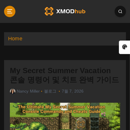
S
k
i
p
t
o
Home
c
o
n
t
My Secret Summer Vacation
e
n
콘솔 명령어 및 치트 완벽 가이드
t
Nancy Miller
블로그
7월 7, 2026