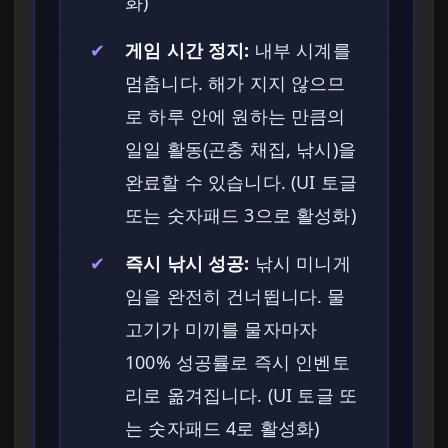
화)
✔
게임 시간 정지:
내부 시계를
멈춥니다. 해가 지지 않으므
로 하루 안에 원하는 만큼의
일일 활동(곤충 채집, 낚시)을
완료할 수 있습니다. (UI 토글
또는 숫자패드 3으로 활성화)
✔
즉시 낚시 성공:
낚시 미니게
임을 완전히 건너뜁니다. 물
고기가 미끼를 물자마자
100% 성공률로 즉시 인벤토
리로 옮겨집니다. (UI 토글 또
는 숫자패드 4로 활성화)