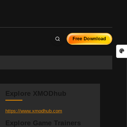
Free Download
Explore XMODhub
https://www.xmodhub.com
Explore Game Trainers