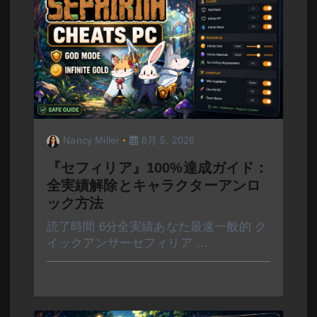
ン
Nancy Miller
8月 5, 2026
『セフィリア』100%達成ガイド：
全実績解除とキャラクターアンロ
ック方法
読了時間 6分全実績あなた最速一般的 ク
イックアンサーセフィリア …