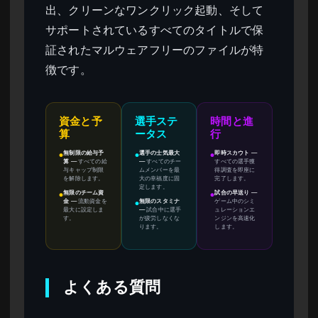
出、クリーンなワンクリック起動、そして
サポートされているすべてのタイトルで保
証されたマルウェアフリーのファイルが特
徴です。
資金と予
選手ステ
時間と進
算
ータス
行
無制限の給与予
選手の士気最大
即時スカウト
—
●
●
●
算
—
すべての給
—
すべてのチー
すべての選手獲
与キャップ制限
ムメンバーを最
得調査を即座に
を解除します。
大の幸福度に固
完了します。
定します。
無限のチーム資
試合の早送り
—
●
●
金
—
流動資金を
無限のスタミナ
ゲーム中のシミ
●
最大に設定しま
—
試合中に選手
ュレーションエ
す。
が疲労しなくな
ンジンを高速化
ります。
します。
よくある質問