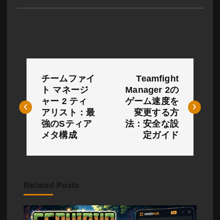
投
チームファイ
Teamfight
稿
ト マネージ
Manager 2の
ャー 2 ティ
ゲーム速度を
ナ
アリスト：最
変更する方
ビ
強のSティア
法：安全な設
メタ構成
定ガイド
ゲ
ー
シ
Related Posts
ョ