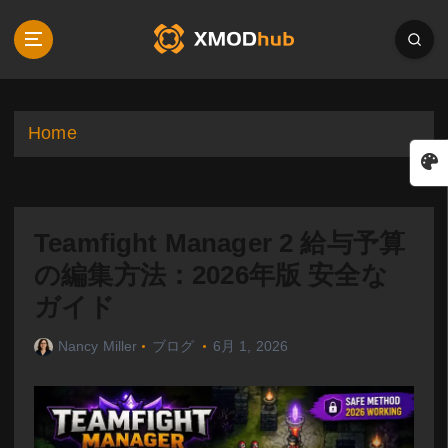
S
k
i
p
t
o
Home
c
o
n
t
Teamfight Manager 2 給与予算
e
n
の編集方法：2026年版 安全な
t
ガイド
Nancy Miller
ブログ
6月 1, 2026