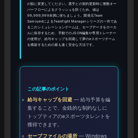
の額に変更してください。選手との契約更新時に整数オー
バーフローによるクラッシュを防ぐため、値は
99,999,999未満に保ちましょう。開発元Team
SamoyedによるTeamfight Managerシリーズの一作であ
るこのシミュレーションゲームは、セーブデータをローカ
ルに保存するため、手動でのJSON編集や専用トレーナー
の使用が、給与キャップを回避して夢のeスポーツチーム
を構築するための最も速く安全な方法です。
この記事のポイント
給与キャップを回避
— 給与予算を編
集することで、金銭的な制約なしに
トップティアのeスポーツタレントを
獲得できます。
セーブファイルの場所
— Windows