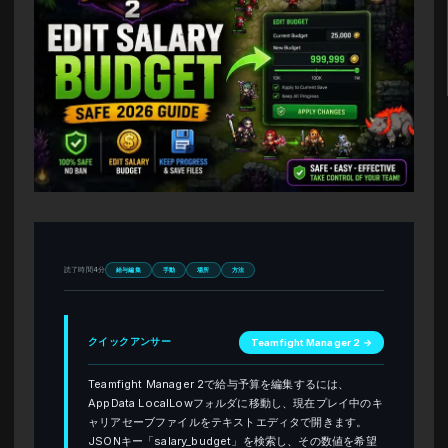
読了時間4分
給与編集
手動
場所
方法
クイックアンサー
Teamfight Manager 2 →
Teamfight Manager 2で給与予算を編集するには、
AppData LocalLowフォルダに移動し、現在プレイ中のキ
ャリアセーブファイルをテキストエディタで開きます。
JSONキー「salary_budget」を検索し、その数値を希望