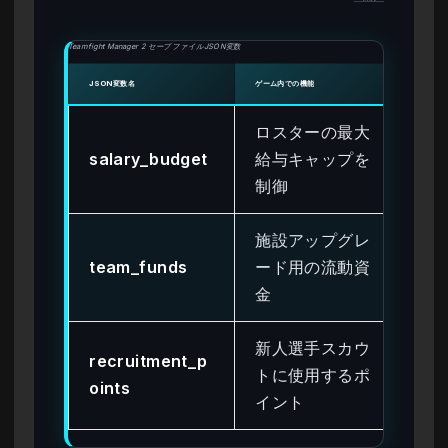
Teamfight Manager 2 セーブファイルJSON変数
JSON変数名
ゲーム内での機能
安全な
ロスターの最大
salary_budget
給与キャップを
99
制御
施設アップグレ
team_funds
ード用の流動資
99
金
新人選手スカウ
recruitment_p
トに使用するポ
9,
oints
イント