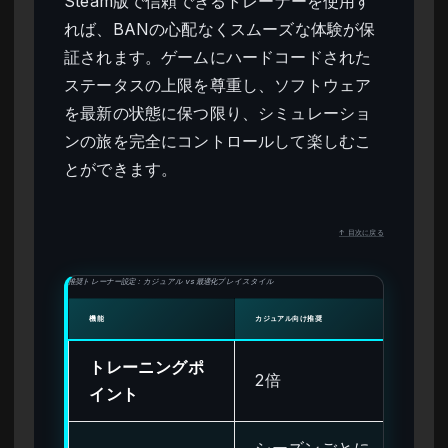
Steam版で信頼できるトレーナーを使用す
れば、BANの心配なくスムーズな体験が保
証されます。ゲームにハードコードされた
ステータスの上限を尊重し、ソフトウェア
を最新の状態に保つ限り、シミュレーショ
ンの旅を完全にコントロールして楽しむこ
とができます。
↑ 目次に戻る
推奨トレーナー設定：カジュアル vs 最適化プレイスタイル
機能
カジュアル向け推奨
最適化
トレーニングポ
2倍
無限
イント