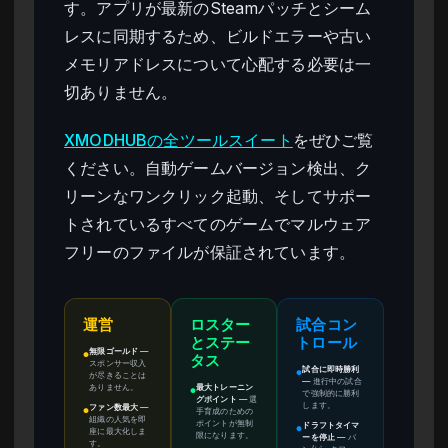
す。アプリが最新のSteamパッチとシーム
レスに同期するため、ビルドエラーや古い
メモリアドレスについて心配する必要は一
切ありません。
XMODHUBの全ツールスイート
をぜひご覧
ください。自動ゲームバージョン検出、ク
リーンなワンクリック起動、そしてサポー
トされているすべてのゲームでマルウェア
フリーのファイルが保証されています。
運営
ロスター
試合コン
とステー
トロール
無限ゴールド
—
●
タス
スポンサー収入
試合に即時勝利
●
が尽きることは
—
進行中の試合
ありません。
最大トレーニン
●
で強制的に勝利
グポイント
—
選
します。
ファン数最大
—
手育成のための
●
組織の人気を即
ポイントが無制
ドラフトタイマ
●
座に最大化しま
限になります。
ーを停止
—
バ
す。