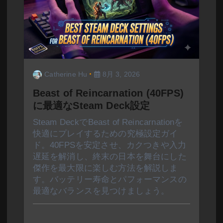
Catherine Hu
8月 3, 2026
Beast of Reincarnation (40FPS)
に最適なSteam Deck設定
Steam DeckでBeast of Reincarnationを
快適にプレイするための究極設定ガイ
ド。40FPSを安定させ、カクつきや入力
遅延を解消し、終末の日本を舞台にした
傑作を最大限に楽しむ方法を解説しま
す。バッテリー寿命とパフォーマンスの
最適なバランスを見つけましょう。