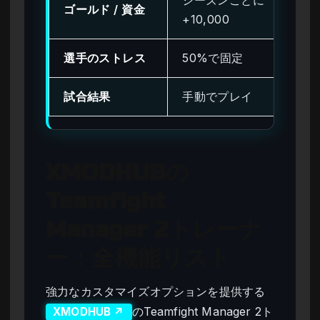
シーズンごとに
ゴールド / 資金
無
+10,000
選手のストレス
50%で固定
常
試合結果
手動でプレイ
即
XMODHUBの
Teamfight
Manager 2トレーナ
ー：全機能リスト
強力なカスタマイズオプションを提供する
のTeamfight Manager 2ト
XMODHUB ↗