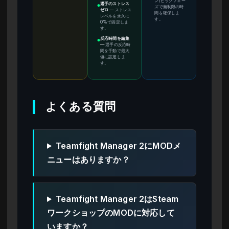
ン/ピックフェー
選手のストレス
●
ズで無制限の時
ゼロ
—
ストレス
間を確保しま
レベルを永久に
す。
0%で固定しま
す。
反応時間を編集
●
—
選手の反応時
間を手動で最大
値に設定しま
す。
よくある質問
Teamfight Manager 2にMODメ
ニューはありますか？
Teamfight Manager 2はSteam
ワークショップのMODに対応して
いますか？