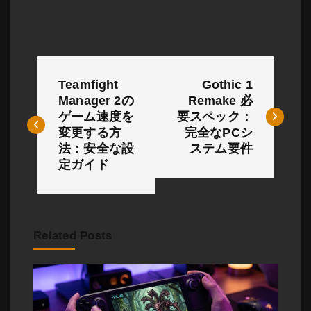
投
Teamfight
Gothic 1
稿
Manager 2の
Remake 必
ゲーム速度を
要スペック：
ナ
変更する方
完全なPCシ
ビ
法：安全な設
ステム要件
定ガイド
ゲ
ー
シ
Related Posts
ョ
ン