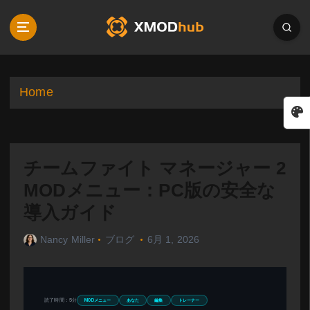
S
k
i
p
t
o
Home
c
o
n
t
チームファイト マネージャー 2
e
n
MODメニュー：PC版の安全な
t
導入ガイド
Nancy Miller
ブログ
6月 1, 2026
読了時間：5分
MODメニュー
あなた
編集
トレーナー