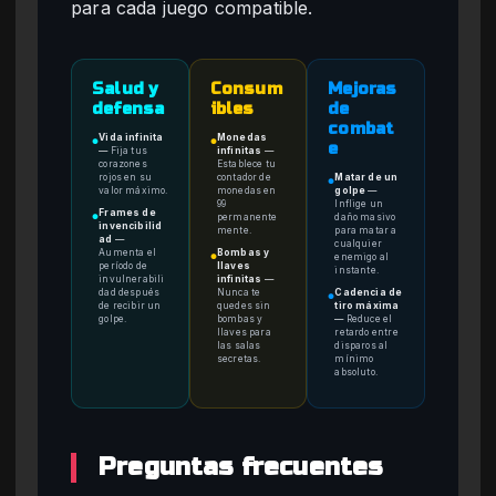
para cada juego compatible.
Salud y
Consum
Mejoras
defensa
ibles
de
combat
Vida infinita
Monedas
●
●
e
—
Fija tus
infinitas
—
corazones
Establece tu
rojos en su
contador de
Matar de un
●
valor máximo.
monedas en
golpe
—
99
Inflige un
Frames de
permanente
daño masivo
●
invencibilid
mente.
para matar a
ad
—
cualquier
Aumenta el
Bombas y
enemigo al
●
período de
llaves
instante.
invulnerabili
infinitas
—
dad después
Nunca te
Cadencia de
●
de recibir un
quedes sin
tiro máxima
golpe.
bombas y
—
Reduce el
llaves para
retardo entre
las salas
disparos al
secretas.
mínimo
absoluto.
Preguntas frecuentes