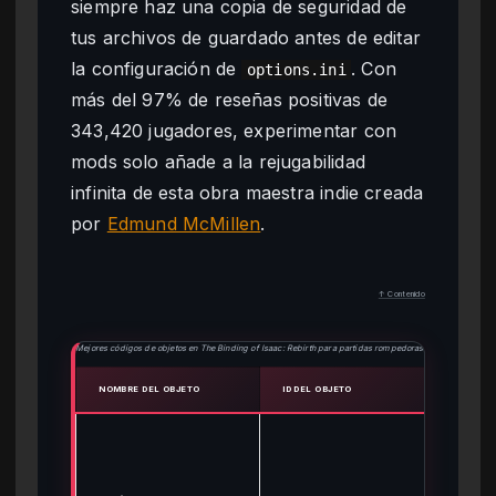
siempre haz una copia de seguridad de
tus archivos de guardado antes de editar
la configuración de
. Con
options.ini
más del 97% de reseñas positivas de
343,420 jugadores, experimentar con
mods solo añade a la rejugabilidad
infinita de esta obra maestra indie creada
por
Edmund McMillen
.
↑ Contenido
Mejores códigos de objetos en The Binding of Isaac: Rebirth para partidas rompedoras
NOMBRE DEL OBJETO
ID DEL OBJETO
EFECT
Ree
lág