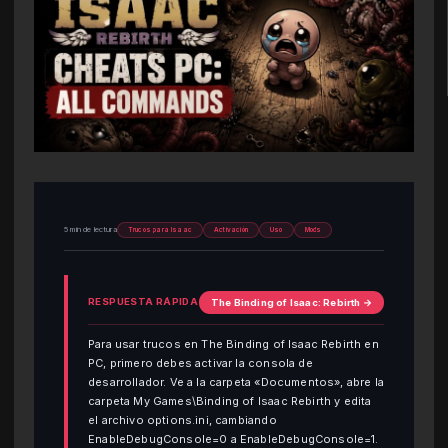
5 min de lectura
Trucos para Isaac
Activación
Uso
Mods
RESPUESTA RÁPIDA
The Binding of Isaac: Rebirth →
Para usar trucos en The Binding of Isaac Rebirth en
PC, primero debes activar la consola de
desarrollador. Ve a la carpeta «Documentos», abre la
carpeta My Games\Binding of Isaac Rebirth y edita
el archivo options.ini, cambiando
EnableDebugConsole=0 a EnableDebugConsole=1.