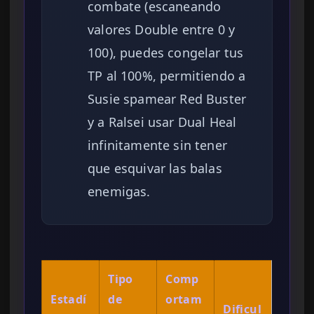
combate (escaneando
valores Double entre 0 y
100), puedes congelar tus
TP al 100%, permitiendo a
Susie spamear Red Buster
y a Ralsei usar Dual Heal
infinitamente sin tener
que esquivar las balas
enemigas.
Tipo
Comp
Estadí
de
ortam
Dificul