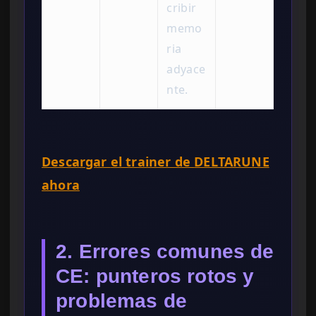
cribir
memo
ria
adyace
nte.
Descargar
el trainer de
DELTARUNE
ahora
2. Errores comunes de
CE: punteros rotos y
problemas de