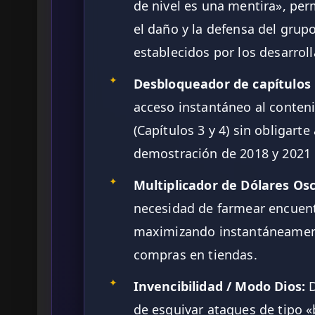
de nivel es una mentira», p
el daño y la defensa del grupo
establecidos por los desarrol
✦
Desbloqueador de capítulos 
acceso instantáneo al conten
(Capítulos 3 y 4) sin obligarte
demostración de 2018 y 2021 
✦
Multiplicador de Dólares Os
necesidad de farmear encuent
maximizando instantáneamen
compras en tiendas.
✦
Invencibilidad / Modo Dios:
D
de esquivar ataques de tipo «b