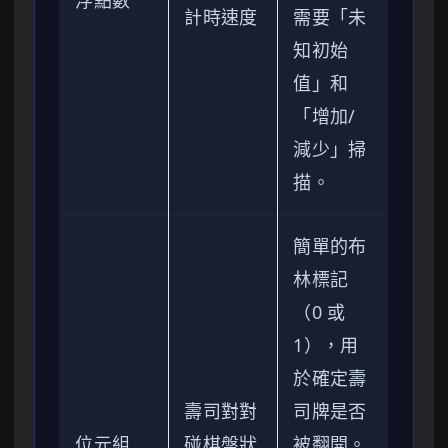
浮點數
計時速度
需要「未
知初始
值」和
「增加/
減少」掃
描。
簡單的布
林標記
（0 或
1），用
於確定壽
壽司對對
司牌是否
位元組
碰棋盤狀
被翻開。