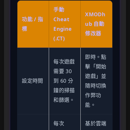
手動
XMODh
功能 / 指
Cheat
ub 自動
標
Engine
修改器
(.CT)
即時。點
每次遊戲
擊「開始
需要 30
遊戲」並
設定時間
到 60 分
隨時切換
鐘的掃描
作弊功
和篩選。
能。
每次
基於雲端