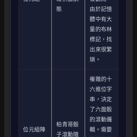
態
由於記憶
體中有大
量的布林
標記，找
出來很繁
瑣。
複雜的十
六進位字
串，決定
了六面骰
的滾動邏
柏青哥骰
位元組陣
輯。需要
子滾動隨