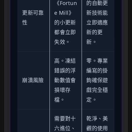
《Fortun
的自動更
更新可靠
e Mill》
新技術能
性
的小更新
立即適應
都會立即
新的更
失效。
新。
高。凍結
零。專業
錯誤的浮
編寫的掛
崩潰風險
動數值會
鉤確保遊
損壞存
戲完全穩
檔。
定。
需要對十
乾淨、美
六進位、
觀的使用