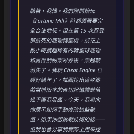
聽著，我懂。我們剛開始玩
《Fortune Mill》時都想著要完
全合法地玩。但在第 15 次忍受
那該死的寵物轉蛋機，或花上
數小時農超稀有的轉蛋球寵物
和贏得刮刮樂彩券後，樂趣就
消失了。我玩 Cheat Engine 已
經好幾年了，試圖找出這款遊
戲當前版本的確切記憶體數值
幾乎讓我發瘋。今天，我將向
你展示如何手動修改這些數
值，如果你想挑戰技術的話——
但我也會分享我實際上用來拯