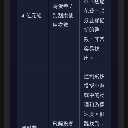
存。透過
轉蛋券 /
花費一張
4 位元組
刮刮樂使
券並掃描
用次數
新的整
數，非常
容易找
出。
控制飛鏢
投擲小遊
戲中的物
理和游標
速度。很
飛鏢投擲
難找到；