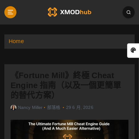
S
k
i
p
t
o
Home
c
o
n
t
《Fortune Mill》終極 Cheat
e
n
Engine 指南（以及一個更簡單
t
的替代方案）
Nancy Miller
部落格
29 6 月, 2026