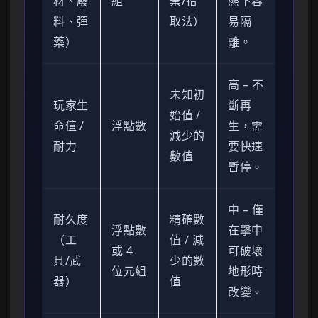
材、廢
組
棄/拾
態下容
料、彈
取法）
易隔
藥）
離。
高 – 不
未知初
玩家生
斷再
始值 /
命值 /
浮點數
生，需
減少的
耐力
要快速
數值
暫停。
中 – 僅
耐久度
精確數
浮點數
在擊中
（工
值 / 減
或 4
可破壞
具/武
少的數
位元組
地形時
器）
值
改變。