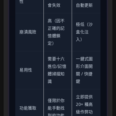
性
會失效
自動更新
高（因不
極低（沙
正確的記
崩潰風險
盒化注
憶體鎖
入）
定）
需要十六
一鍵式圖
進位/記憶
形介面開
易用性
體掃描知
關 / 快捷
識
鍵
立即提供
僅限於你
20+ 種高
功能獲取
能手動找
級作弊功
到的功能