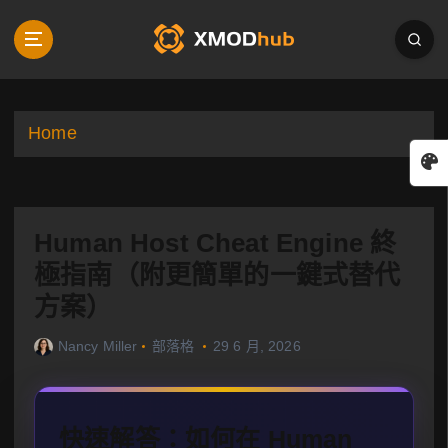
S
k
i
p
t
o
Home
c
o
n
t
Human Host Cheat Engine 終
e
n
極指南（附更簡單的一鍵式替代
t
方案）
Nancy Miller
部落格
29 6 月, 2026
快速解答：如何在 Human