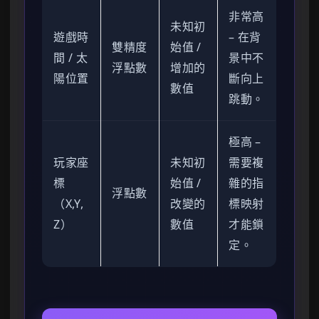
非常高
未知初
遊戲時
– 在背
雙精度
始值 /
間 / 太
景中不
浮點數
增加的
陽位置
斷向上
數值
跳動。
極高 –
玩家座
未知初
需要複
標
始值 /
雜的指
浮點數
（X,Y,
改變的
標映射
Z）
數值
才能鎖
定。