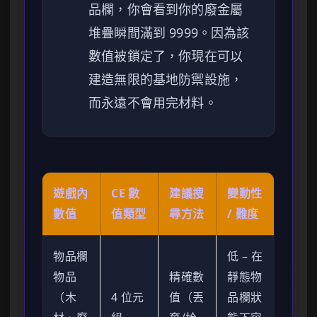
品欄，你會看到你的廢金屬
堆疊瞬間滿到 9999。因為該
數值被鎖定了，你現在可以
建造無限的基地防禦設施，
而永遠不會用完材料。
遊戲內
CE 數
建議搜
變動性
數值
值類型
尋方法
/ 難度
物品欄
低 – 在
物品
精確數
靜態物
（木
4 位元
值（丟
品欄狀