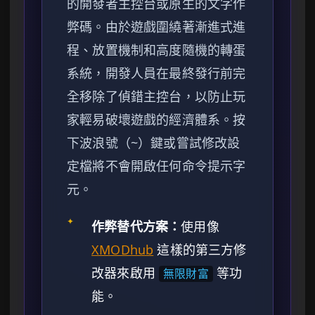
的開發者主控台或原生的文字作
弊碼。由於遊戲圍繞著漸進式進
程、放置機制和高度隨機的轉蛋
系統，開發人員在最終發行前完
全移除了偵錯主控台，以防止玩
家輕易破壞遊戲的經濟體系。按
下波浪號（~）鍵或嘗試修改設
定檔將不會開啟任何命令提示字
元。
✦
作弊替代方案：
使用像
XMODhub
這樣的第三方修
改器來啟用
等功
無限財富
能。