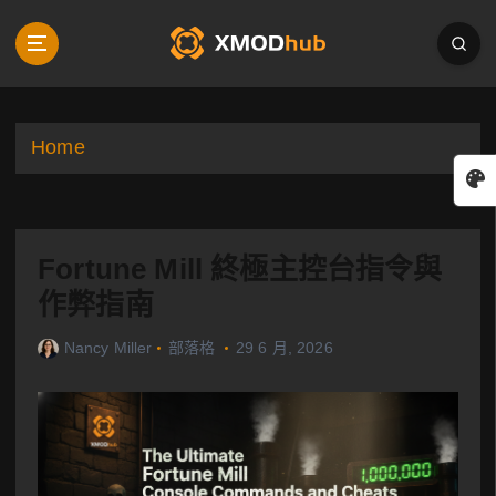
S
k
i
p
t
o
Home
c
o
n
t
Fortune Mill 終極主控台指令與
e
n
作弊指南
t
Nancy Miller
部落格
29 6 月, 2026