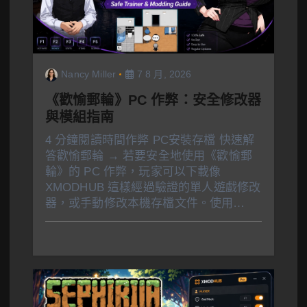
Nancy Miller
7 8 月, 2026
《歡愉郵輪》PC 作弊：安全修改器
與模組指南
4 分鐘閱讀時間作弊 PC安裝存檔 快速解
答歡愉郵輪 → 若要安全地使用《歡愉郵
輪》的 PC 作弊，玩家可以下載像
XMODHUB 這樣經過驗證的單人遊戲修改
器，或手動修改本機存檔文件。使用…