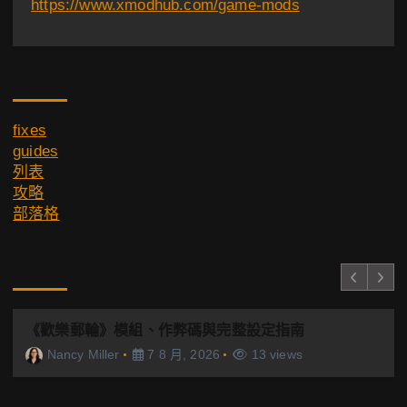
https://www.xmodhub.com/game-mods
Category
fixes
guides
列表
攻略
部落格
You Missed
《歡樂郵輪》模組、作弊碼與完整設定指南
Nancy Miller
7 8 月, 2026
13 views