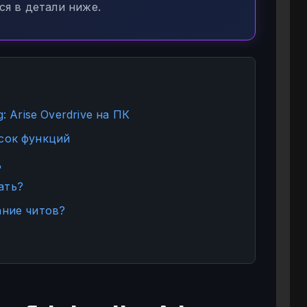
я в детали ниже.
: Arise Overdrive на ПК
сок функций
д
ать?
ание читов?