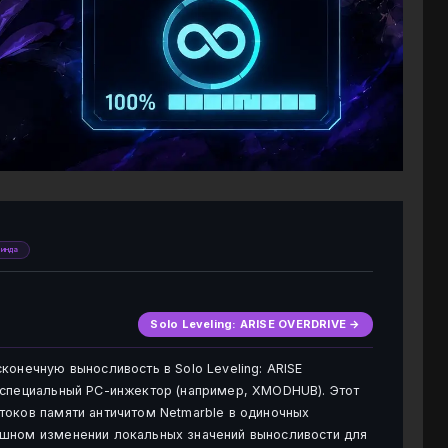
ринда
Solo Leveling: ARISE OVERDRIVE →
конечную выносливость в Solo Leveling: ARISE
 специальный PC-инжектор (например, XMODHUB). Этот
токов памяти античитом Netmarble в одиночных
ешном изменении локальных значений выносливости для