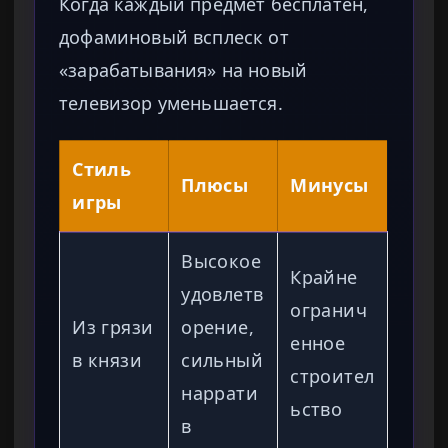
Когда каждый предмет бесплатен,
дофаминовый всплеск от
«зарабатывания» на новый
телевизор уменьшается.
Стиль
Плюсы
Минусы
игры
Высокое
Крайне
удовлетв
огранич
Из грязи
орение,
енное
в князи
сильный
строител
наррати
ьство
в