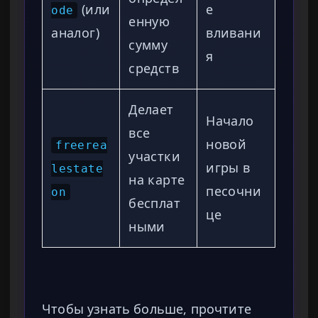
(или
е
ode
енную
аналог)
вливани
сумму
я
средств
Делает
Начало
все
новой
freerea
участки
игры в
lestate
на карте
песочни
on
бесплат
це
ными
Чтобы узнать больше, прочтите