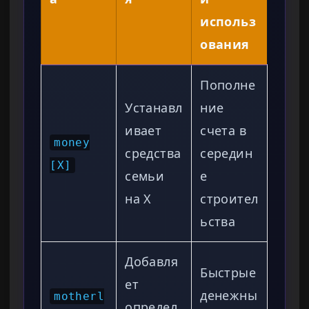
использ
ования
Пополне
Устанавл
ние
ивает
счета в
money
средства
середин
[X]
семьи
е
на X
строител
ьства
Добавля
Быстрые
ет
денежны
motherl
определ