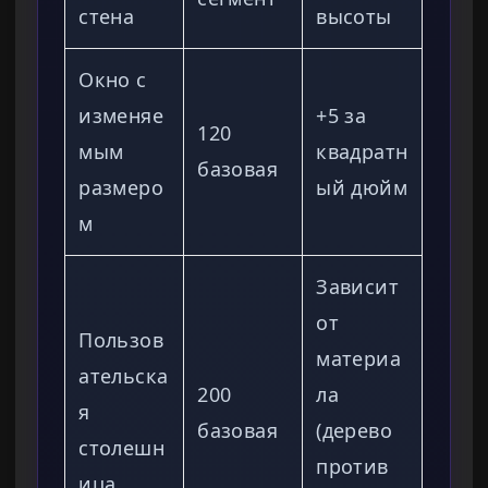
стена
высоты
Окно с
изменяе
+5 за
120
мым
квадратн
базовая
размеро
ый дюйм
м
Зависит
от
Пользов
материа
ательска
200
ла
я
базовая
(дерево
столешн
против
ица