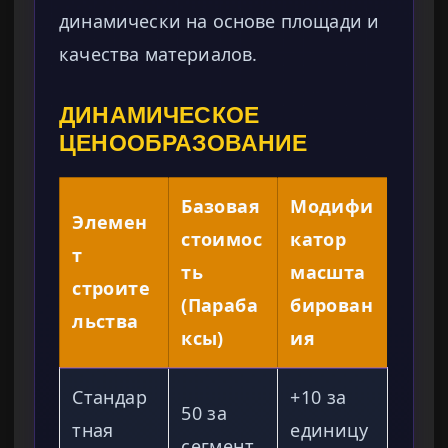
динамически на основе площади и
качества материалов.
ДИНАМИЧЕСКОЕ
ЦЕНООБРАЗОВАНИЕ
Базовая
Модифи
Элемен
стоимос
катор
т
ть
масшта
строите
(Параба
бирован
льства
ксы)
ия
Стандар
+10 за
50 за
тная
единицу
сегмент