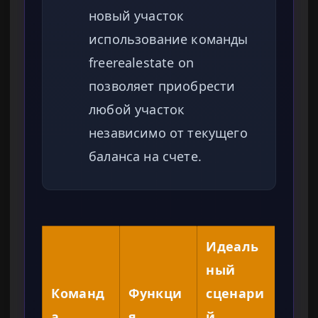
новый участок
использование команды
freerealestate on
позволяет приобрести
любой участок
независимо от текущего
баланса на счете.
Идеаль
ный
Команд
Функци
сценари
а
я
й