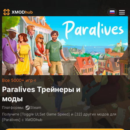
Все 5000+ игр
Paralives
Трейнеры и
моды
Платформы
:
Steam
Получите [Toggle UI,Set Game Speed] и [32] других модов для
[Paralives] с XMODhub