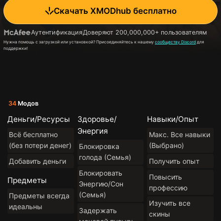
Скачать XMODhub бесплатно
Аутентификация
Доверяют 200,000,000+ пользователям
Нужна помощь с загрузкой или установкой? Присоединяйтесь к нашему
сообществу Discord
для
поддержки!
34
Модов
Деньги/Ресурсы
Здоровье/
Навыки/Опыт
Энергия
Всё бесплатно
Макс. Все навыки
(без потери денег)
(Выбрано)
Блокировка
голода (Семья)
Добавить деньги
Получить опыт
Блокировать
Повысить
Предметы
Энергию/Сон
профессию
(Семья)
Предметы всегда
Изучить все
идеальны
Задержать
скины