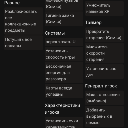
мочевой пузырь
Разное
Умножитель
(Семья)
навыков XP
Разблокировать
Гигиена замка
все
(Семья)
Таймер
коллекционные
предметы
Прекратить
Системы
старение (Семья)
Потушить все
переключать UI
пожары
Множитель
Установить
скорости
скорость игры
старения
Бесконечная
Установить час
энергия для
дня
разговора
Генерал-игрок
Карты всегда
успешны
Макс. отношения
(выбрано)
Характеристики
Добавить
игрока
выбранных в
Установить очки
семью
характеристик