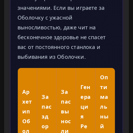
значениями. Если вы играете за
Оболочку с ужасной
выносливостью, даже чит на
бесконечное здоровье не спасет
вас от постоянного станлока и
выбивания из Оболочки.
Оп
Ген
ти
Ар
За
За
ера
ма
хет
пас
пас
ци
ль
ип
вы
зд
я
ны
Об
нос
ор
Ре
й
ол
ли