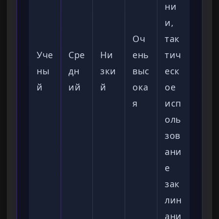
ни
и,
Оч
так
Уче
Сре
Ни
ень
тич
ны
дн
зки
выс
еск
й
ий
й
ока
ое
я
исп
оль
зов
ани
е
зак
лин
ани