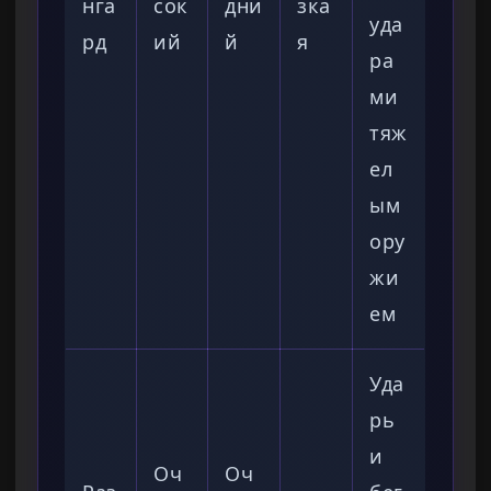
нга
сок
дни
зка
уда
рд
ий
й
я
ра
ми
тяж
ел
ым
ору
жи
ем
Уда
рь
и
Оч
Оч