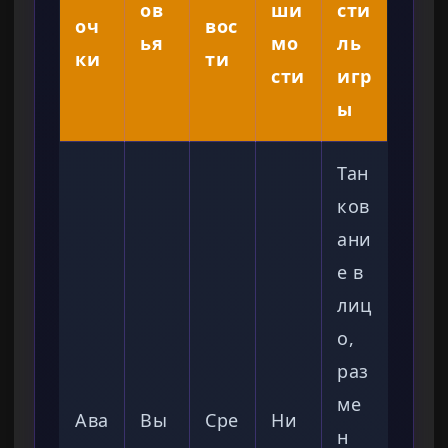
ов
ши
сти
оч
вос
ья
мо
ль
ки
ти
сти
игр
ы
Тан
ков
ани
е в
лиц
о,
раз
ме
Ава
Вы
Сре
Ни
н