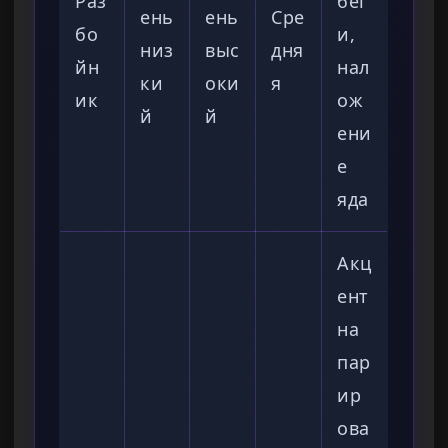
Раз
бег
ень
ень
Сре
бо
и,
низ
выс
дня
йн
нал
ки
оки
я
ик
ож
й
й
ени
е
яда
Акц
ент
на
пар
ир
ова