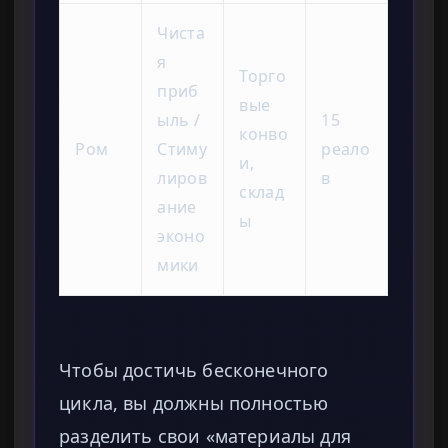
Чиста
я
Торго
приб
вые
ыль /
15
конво
Ром
Стиму
реало
и,
лиров
в
склад
ание
ы
эконо
мики
Чтобы достичь бесконечного
цикла, вы должны полностью
разделить свои «материалы для