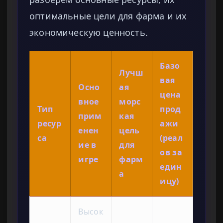
оптимальные цели для фарма и их
экономическую ценность.
Базо
Лучш
вая
Осно
ая
цена
вное
морс
Тип
прод
прим
кая
ресур
ажи
енен
цель
са
(реал
ие в
для
ов за
игре
фарм
един
а
ицу)
Высок