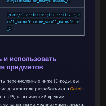
eavyCrossbow.BP_HeavyCrossbow_C
/Game/Blueprints/Magic/Scrolls/BP_Sc
roll_RainOfFire.BP_Scroll_RainOfFire
_C
ь и использовать
ия предметов
ть перечисленные ниже ID-коды, вы
ис для консоли разработчика в
Gothic
 на UE5, классический «режим
ными защитными механизмами движка.