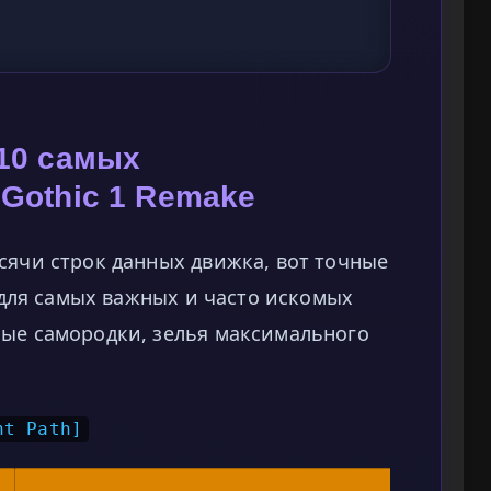
 10 самых
 Gothic 1 Remake
сячи строк данных движка, вот точные
t для самых важных и часто искомых
ные самородки, зелья максимального
nt Path]