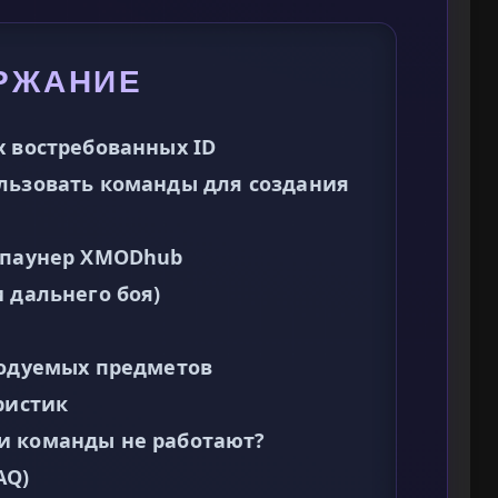
РЖАНИЕ
х востребованных ID
льзовать команды для создания
 спаунер XMODhub
 дальнего боя)
ходуемых предметов
ристик
и команды не работают?
AQ)