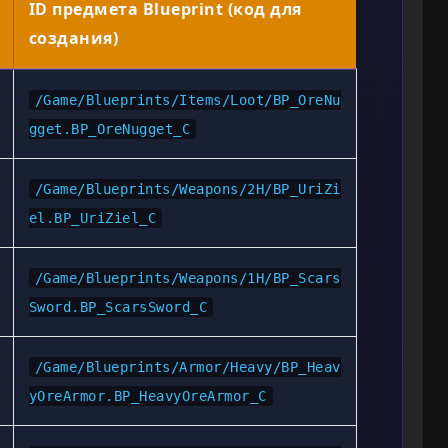
ID предмета Blueprint (код для
создания)
/Game/Blueprints/Items/Loot/BP_OreNu
gget.BP_OreNugget_C
/Game/Blueprints/Weapons/2H/BP_UriZi
el.BP_UriZiel_C
/Game/Blueprints/Weapons/1H/BP_Scars
Sword.BP_ScarsSword_C
/Game/Blueprints/Armor/Heavy/BP_Heav
yOreArmor.BP_HeavyOreArmor_C