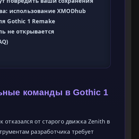
ут повредить ваши сохранения
ива: использование XMODhub
я Gothic 1 Remake
ль не открывается
AQ)
ьные команды в Gothic 1
 отказался от старого движка Zenith в
нструментам разработчика требует