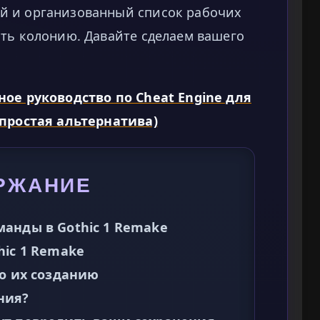
й и организованный список рабочих
ить колонию. Давайте сделаем вашего
ное руководство по Cheat Engine для
 простая альтернатива)
РЖАНИЕ
анды в Gothic 1 Remake
hic 1 Remake
по их созданию
ния?