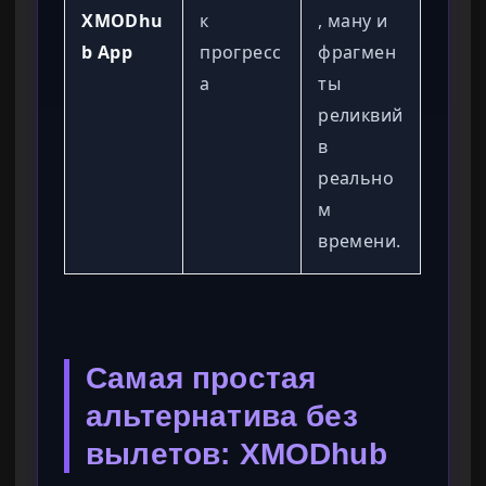
XMODhu
к
, ману и
b App
прогресс
фрагмен
а
ты
реликвий
в
реально
м
времени.
Самая простая
альтернатива без
вылетов: XMODhub