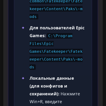
common\Fatekeeper\Fate
keeper\Content\Paks\~m
ods
✦
Для пользователей Epic
Games:
C:\Program
Files\Epic
Games\Fatekeeper\Fatek
eeper\Content\Paks\~mo
ds
✦
Локальные данные
(для конфигов и
сохранений):
Нажмите
Win+R, введите