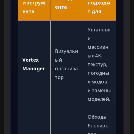
инструм
подходи
ента
ента
т для
Установк
и
массивн
Визуальн
ых 4K-
Vortex
ый
текстур,
Manager
организа
погодны
тор
х модов
и замены
моделей.
Обхода
блокиро