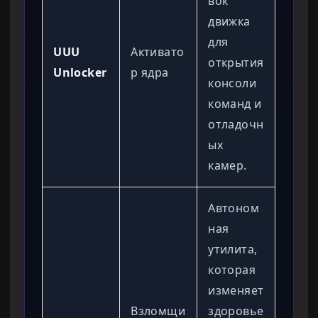
вок
движка
для
UUU
Активато
открытия
Unlocker
р ядра
консоли
команд и
отладочн
ых
камер.
Автоном
ная
утилита,
которая
изменяет
Взломщи
здоровье