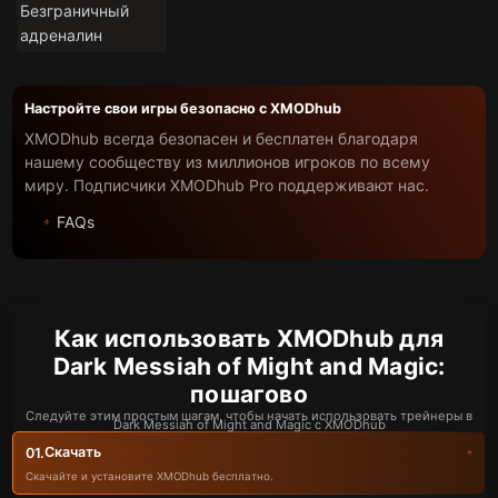
Безграничный
адреналин
Настройте свои игры безопасно с XMODhub
XMODhub всегда безопасен и бесплатен благодаря
нашему сообществу из миллионов игроков по всему
миру. Подписчики XMODhub Pro поддерживают нас.
FAQs
Как использовать XMODhub для
Dark Messiah of Might and Magic:
пошагово
Следуйте этим простым шагам, чтобы начать использовать трейнеры в
Dark Messiah of Might and Magic с XMODhub
Скачать
01.
Скачайте и установите XMODhub бесплатно.