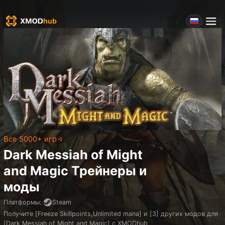
Все 5000+ игр
Dark Messiah of Might
and Magic
Трейнеры и
моды
Платформы
:
Steam
Получите [Freeze Skillpoints,Unlimited mana] и [3] других модов для
[Dark Messiah of Might and Magic] с XMODhub