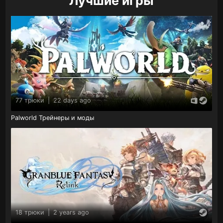
Лучшие игры
77 трюки
|
22 days ago
Palworld Трейнеры и моды
18 трюки
|
2 years ago