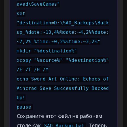
aved\SaveGames"
set
"destination=D:\SAO_Backups\Back
up_%date:~10,4%%date:~4,2%%date:
~7,2%_%time:~0,2%%time:~3,2%"
mkdir "%destination%"
xcopy "%source%" "%destination%"
/E /I /H /Y
echo Sword Art Online: Echoes of
Aincrad Save Successfully Backed
Up!
pause
Сохраните этот файл на рабочем
столе как
. Теперь,
SAO_Backup.bat