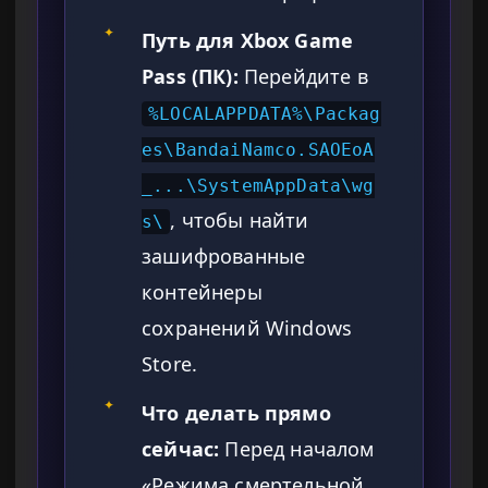
✦
Путь для Xbox Game
Pass (ПК):
Перейдите в
%LOCALAPPDATA%\Packag
es\BandaiNamco.SAOEoA
_...\SystemAppData\wg
, чтобы найти
s\
зашифрованные
контейнеры
сохранений Windows
Store.
✦
Что делать прямо
сейчас:
Перед началом
«Режима смертельной