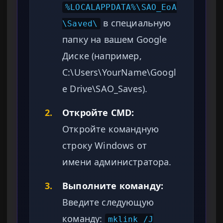
%LOCALAPPDATA%\SAO_EoA
в специальную
\Saved\
папку на вашем Google
Диске (например,
C:\Users\YourName\Googl
e Drive\SAO_Saves).
2.
Откройте CMD:
Откройте командную
строку Windows от
имени администратора.
3.
Выполните команду:
Введите следующую
команду:
mklink /J