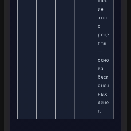
шен
ие
этог
о
реце
пта
—
осно
ва
беск
онеч
ных
дене
г.