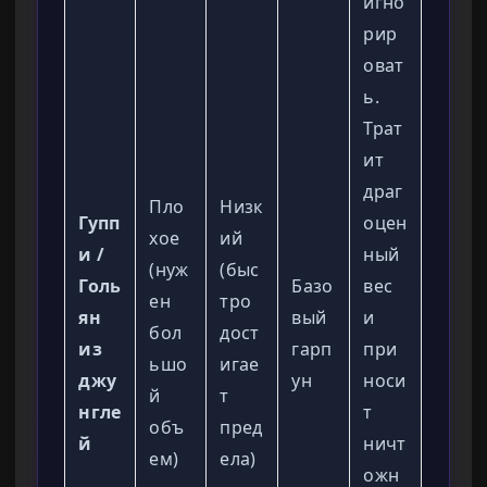
игно
рир
оват
ь.
Трат
ит
драг
Пло
Низк
Гупп
оцен
хое
ий
и /
ный
(нуж
(быс
Голь
Базо
вес
ен
тро
ян
вый
и
бол
дост
из
гарп
при
ьшо
игае
джу
ун
носи
й
т
нгле
т
объ
пред
й
ничт
ем)
ела)
ожн