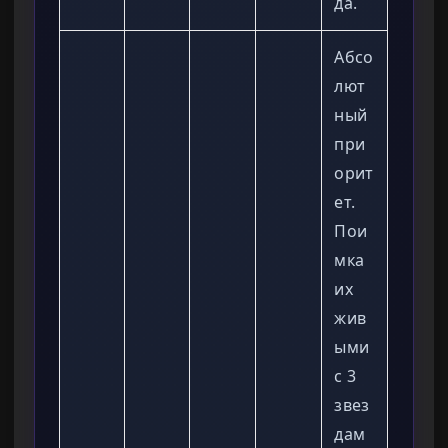
да.
Абсо
лют
ный
при
орит
ет.
Пои
мка
их
жив
ыми
с 3
звез
дам