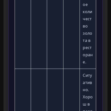
ое
коли
чест
во
золо
та в
рест
оран
е.
Ситу
атив
но.
Хоро
ш в