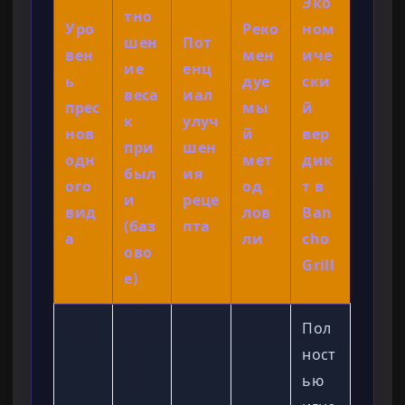
Эко
тно
Уро
Реко
ном
шен
Пот
вен
мен
иче
ие
енц
ь
дуе
ски
веса
иал
прес
мы
й
к
улуч
нов
й
вер
при
шен
одн
мет
дик
был
ия
ого
од
т в
и
реце
вид
лов
Ban
(баз
пта
а
ли
cho
ово
Grill
е)
Пол
ност
ью