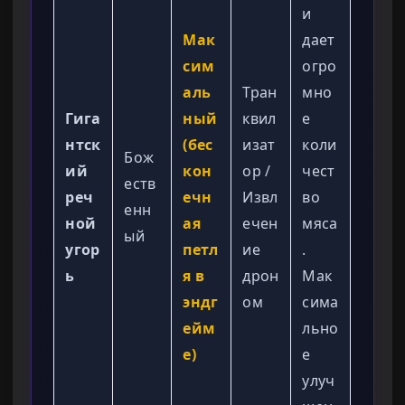
и
Мак
дает
сим
огро
аль
Тран
мно
Гига
ный
квил
е
нтск
(бес
изат
коли
Бож
ий
кон
ор /
чест
еств
реч
ечн
Извл
во
енн
ной
ая
ечен
мяса
ый
угор
петл
ие
.
ь
я в
дрон
Мак
эндг
ом
сима
ейм
льно
е)
е
улуч