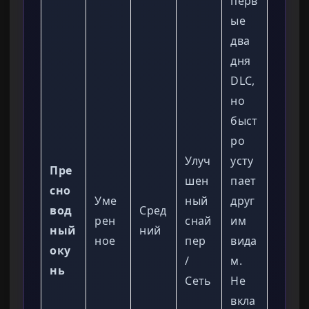
перв
ые
два
дня
DLC,
но
быст
ро
Улуч
усту
Пре
шен
пает
сно
Уме
ный
друг
вод
Сред
рен
снай
им
ный
ний
ное
пер
вида
оку
/
м.
нь
Сеть
Не
вкла