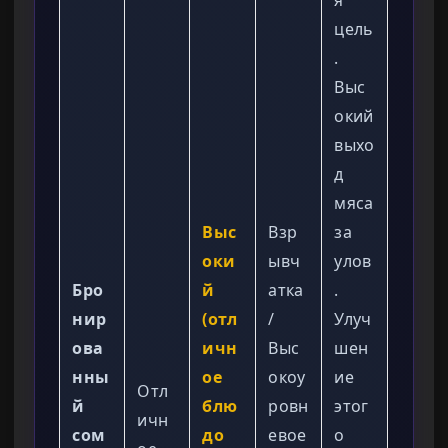
я
цель
.
Выс
окий
выхо
д
мяса
Выс
Взр
за
оки
ывч
улов
Бро
й
атка
.
нир
(отл
/
Улуч
ова
ичн
Выс
шен
нны
ое
окоу
ие
Отл
й
блю
ровн
этог
ичн
сом
до
евое
о