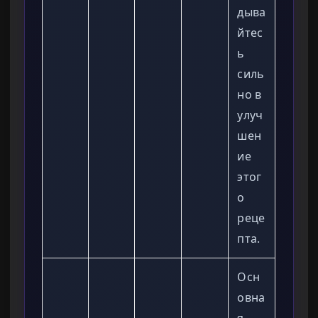
дыва
йтес
ь
силь
но в
улуч
шен
ие
этог
о
реце
пта.
Осн
овна