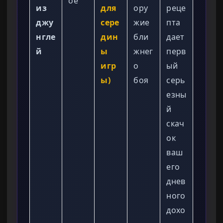
ое
из
для
ору
реце
джу
сере
жие
пта
нгле
дин
бли
дает
й
ы
жнег
перв
игр
о
ый
ы)
боя
серь
езны
й
скач
ок
ваш
его
днев
ного
дохо