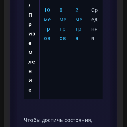
/
10
8
2
Ср
П
ме
ме
ме
ед
р
тр
тр
тр
ня
из
ов
ов
а
я
е
м
ле
н
и
е
Чтобы достичь состояния,