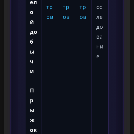
ел
тр
тр
тр
сс
о
ов
ов
ов
ле
й
до
до
ва
б
ни
ы
е
ч
и
П
р
ы
ж
ок