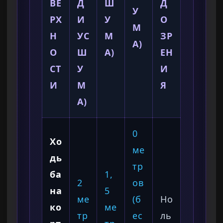
ВЕ
Д
Ш
Д
У
РХ
И
У
О
М
Н
УС
М
ЗР
А)
О
Ш
А)
ЕН
СТ
У
И
И
М
Я
А)
0
Хо
ме
дь
тр
ба
1,
2
ов
на
5
ме
(б
Но
ко
ме
тр
ес
ль