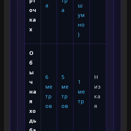
рт
тр
а
ш
оч
а
ум
ка
но
х
)
О
б
ы
6
5
Н
ч
1
ме
ме
из
на
ме
тр
тр
ка
я
тр
ов
ов
я
хо
дь
ба