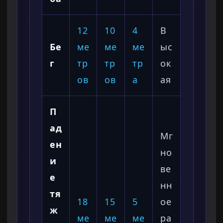
12
10
4
В
Бе
ме
ме
ме
ыс
г
тр
тр
тр
ок
ов
ов
а
ая
П
ад
Мг
ен
но
и
ве
е
нн
тя
18
15
5
ое
ж
ме
ме
ме
ра