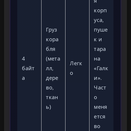
я
корп
уса,
Груз
пуше
кора
к и
бля
тара
4
(мета
на
Легк
байт
лл,
«Галк
о
а
дере
и».
во,
Част
ткан
о
ь)
меня
ется
во