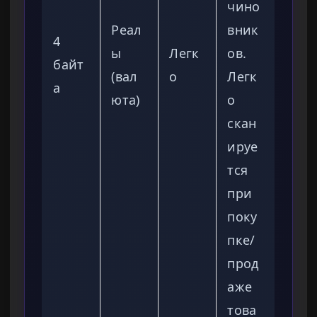
чино
Реал
вник
4
ы
Легк
ов.
байт
(вал
о
Легк
а
юта)
о
скан
ируе
тся
при
поку
пке/
прод
аже
това