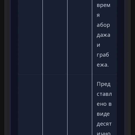
врем
я
абор
дажа
и
граб
ежа.
Пред
ставл
ено в
виде
десят
ично