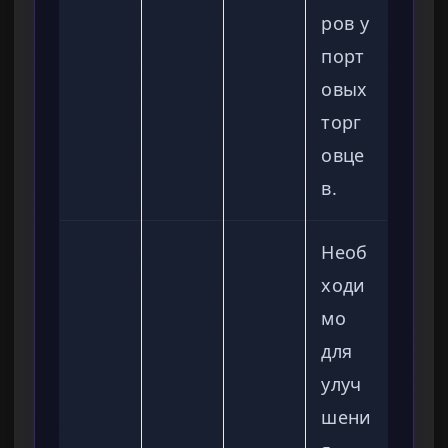
ров у
порт
овых
торг
овце
в.
Необ
ходи
мо
для
улуч
шени