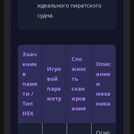
идеального пиратского
судна.
Знач
Сло
ение
Опис
Игро
жнос
в
ание
вой
ть
памя
и
пара
скан
ти /
меха
метр
иров
Тип
ника
ания
HEX
Осно