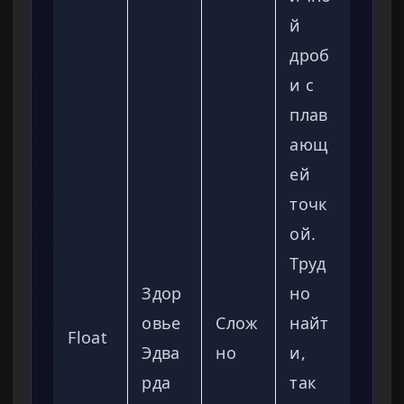
й
дроб
и с
плав
ающ
ей
точк
ой.
Труд
Здор
но
овье
Слож
найт
Float
Эдва
но
и,
рда
так