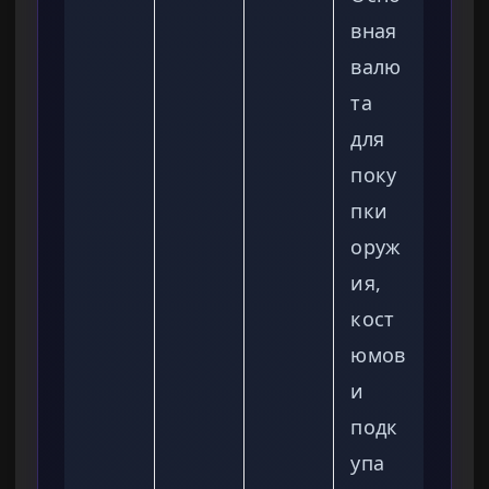
вная
валю
та
для
поку
пки
оруж
ия,
кост
юмов
и
подк
упа