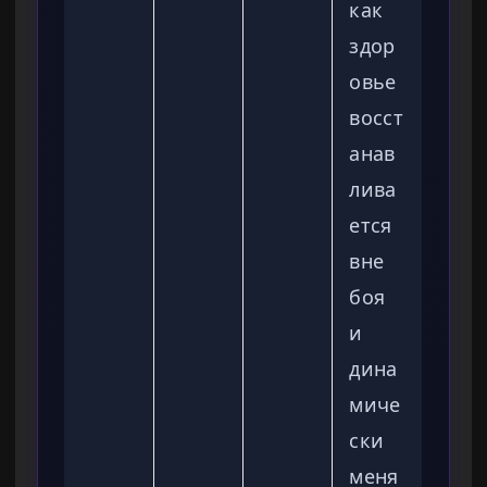
как
здор
овье
восст
анав
лива
ется
вне
боя
и
дина
миче
ски
меня