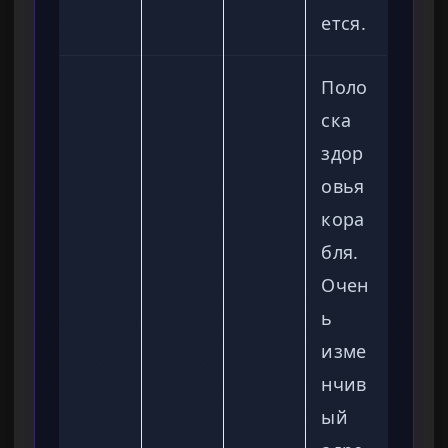
ется.
Поло
ска
здор
овья
кора
бля.
Очен
ь
изме
нчив
ый