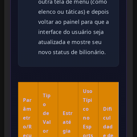
outra tela de menu (como
elenco ou táticas) e depois
voltar ao painel para que a
interface do usuário seja
atualizada e mostre seu
novo status de bilionário.
Uso
Tip
Par
Típi
o
âm
co
Difi
de
Estr
etr
no
cul
Val
até
o/R
Esp
dad
or
gia
ecu
orts
e de