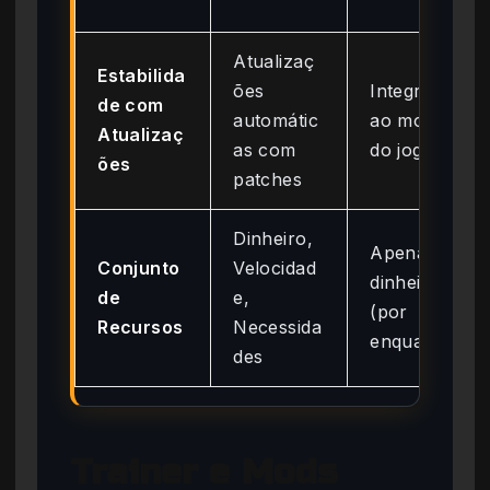
Atualizaç
Estabilida
ões
Integrado
de com
automátic
ao motor
Atualizaç
as com
do jogo
ões
patches
Dinheiro,
Apenas
Conjunto
Velocidad
dinheiro
de
e,
(por
Recursos
Necessida
enquanto)
des
Trainer e Mods