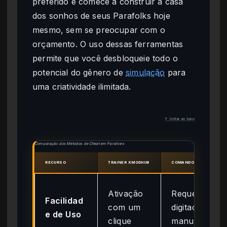
preferido e comece a construir a casa
dos sonhos de seus Parafolks hoje
mesmo, sem se preocupar com o
orçamento. O uso dessas ferramentas
permite que você desbloqueie todo o
potencial do gênero de
simulação
para
uma criatividade ilimitada.
↑ Voltar ao topo
Comparação dos Métodos de Cheat em Paralives
RECURSO
TRAINER XMODHUB
COMANDOS DE CONSOL
Ativação
Requer
Facilidad
com um
digitação
e de Uso
clique
manual