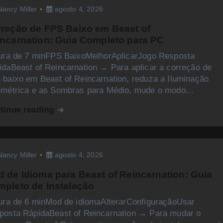
Nancy Miller
agosto 4, 2026
reção de FPS Baixo em Beast of
ncarnation: Guia Completo para PC
tura de 7 minFPS BaixoMelhorAplicarJogo Resposta
idaBeast of Reincarnation → Para aplicar a correção de
 baixo em Beast of Reincarnation, reduza a Iluminação
umétrica e as Sombras para Médio, mude o modo…
tinue reading
Nancy Miller
agosto 4, 2026
 de Idioma para Beast of Reincarnation: Guia
pleto de Instalação
tura de 6 minMod de idiomaAlterarConfiguraçãoUsar
posta RápidaBeast of Reincarnation → Para mudar o