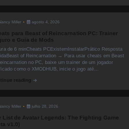
Nancy Miller
agosto 4, 2026
ats para Beast of Reincarnation PC: Trainer
uro e Guia de Mods
tura de 6 minCheats PCExistemInstalarPrático Resposta
idaBeast of Reincarnation → Para usar cheats em Beast
eincarnation no PC, baixe um trainer de um jogador
ificado como o XMODHUB, inicie o jogo até…
tinue reading
Nancy Miller
julho 28, 2026
r List de Avatar Legends: The Fighting Game
ta v1.0)