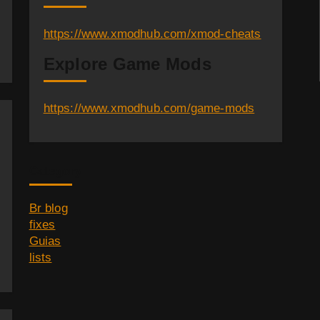
https://www.xmodhub.com/xmod-cheats
Explore Game Mods
https://www.xmodhub.com/game-mods
Category
Br blog
fixes
Guias
lists