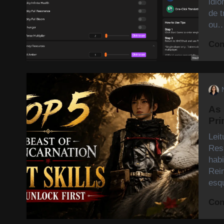
idi
de 
ou
Con
As 
Pri
Lei
Res
hab
Rei
esq
Con