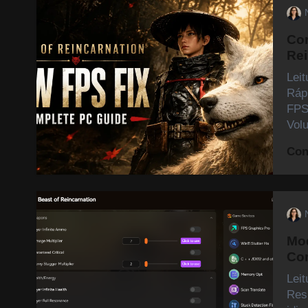
Cor
Rei
Lei
Ráp
FPS
Vol
Con
Mod
Com
Lei
Res