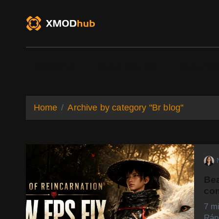
S
k
i
p
t
o
XMODhub
Game Trainers
Game Mo
c
o
n
t
Home
Archive by category "Br blog"
e
n
t
Bea
co
7 m
Ráp