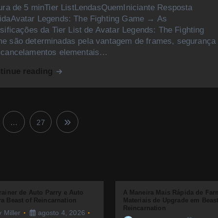
tura de 5 minTier ListLendasQuemIniciante Resposta
idaAvatar Legends: The Fighting Game → As
sificações da Tier List de Avatar Legends: The Fighting
e são determinadas pela vantagem de frames, segurança
 cancelamentos elementais…
tinue reading
…
27
P
a
g
i
n
a
rainer de Auto Parry e Auto
ç
A Maneira Mais Rápida de Far
a Beast of Reincarnation
Materiais de Upgrade em Beast
ã
Reincarnation
 Miller
agosto 4, 2026
o