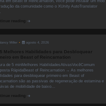
oma em Beast of Reincarnation, você pode instalar um mod
tradução da comunidade como o XUnity AutoTranslator
…
tinue reading
Nancy Miller
agosto 4, 2026
5 Melhores Habilidades para Desbloquear
meiro em Beast of Reincarnation
tura de 5 minMelhores HabilidadesAtivasVocêComum
posta RápidaBeast of Reincarnation → As melhores
ilidades para desbloquear primeiro em Beast of
ncarnation são as passivas de regeneração de estamina e
uivas de mobilidade de baixo…
tinue reading