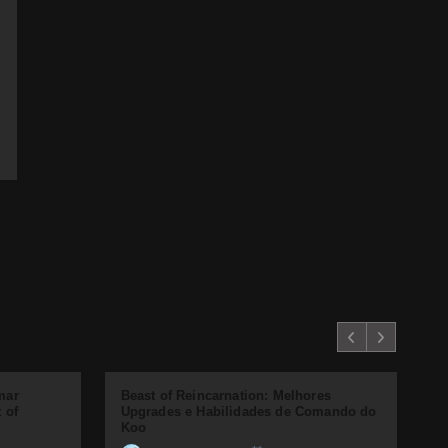
mar
Beast of Reincarnation: Melhores
C
 of
Upgrades e Habilidades de Comando do
B
Koo