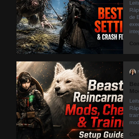
Lei
Ráp
de B
exec
int
Con
Bea
Mod
Lei
Ráp
tra
mod
Con