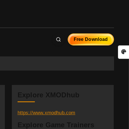
Free Download
Explore XMODhub
https://www.xmodhub.com
Explore Game Trainers