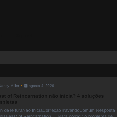
ds
Support
Nancy Miller
agosto 4, 2026
st of Reincarnation não inicia? 4 soluções
mpletas
in de leituraNão IniciaCorreçãoTravandoComum Resposta
idaBeast of Reincarnation → Para corrigir o problema de