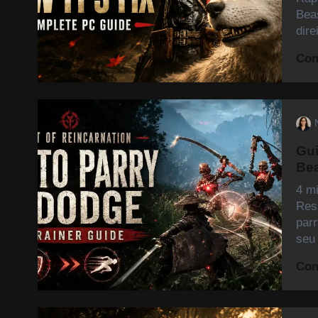
Beas
dir
Con
Gui
Bea
4 m
Res
parr
seu
Con