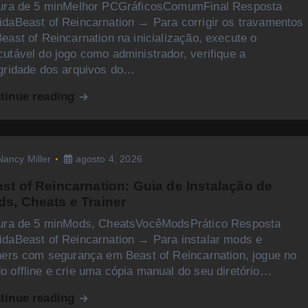
tura de 5 minMelhor PCGráficosComumFinal Resposta
idaBeast of Reincarnation → Para corrigir os travamentos
east of Reincarnation na inicialização, execute o
utável do jogo como administrador, verifique a
egridade dos arquivos do…
tinue reading
Nancy Miller
agosto 4, 2026
st of Reincarnation: Guia de Instalação de
s, Cheats e Trainer
tura de 5 minMods, CheatsVocêModsPrático Resposta
idaBeast of Reincarnation → Para instalar mods e
iners com segurança em Beast of Reincarnation, jogue no
o offline e crie uma cópia manual do seu diretório…
tinue reading