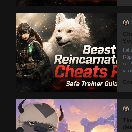
Che
Seg
Lei
Ráp
of R
ver
Con
Tie
(Me