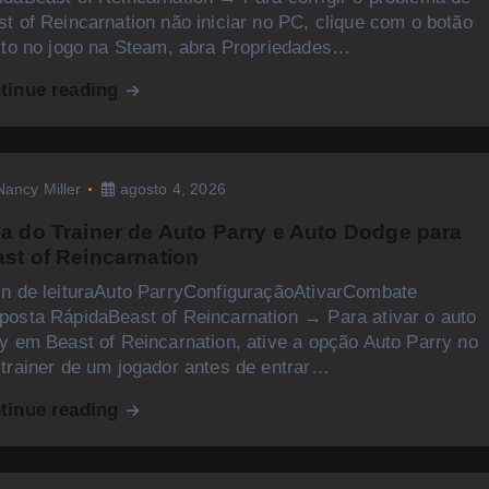
t of Reincarnation não iniciar no PC, clique com o botão
eito no jogo na Steam, abra Propriedades…
tinue reading
Nancy Miller
agosto 4, 2026
a do Trainer de Auto Parry e Auto Dodge para
st of Reincarnation
in de leituraAuto ParryConfiguraçãoAtivarCombate
posta RápidaBeast of Reincarnation → Para ativar o auto
y em Beast of Reincarnation, ative a opção Auto Parry no
 trainer de um jogador antes de entrar…
tinue reading