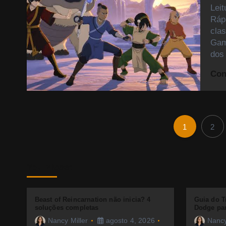
Lei
Ráp
clas
Gam
dos
Con
1
2
You Missed
Beast of Reincarnation não inicia? 4
Guia do T
soluções completas
Dodge par
Nancy Miller
agosto 4, 2026
Nancy