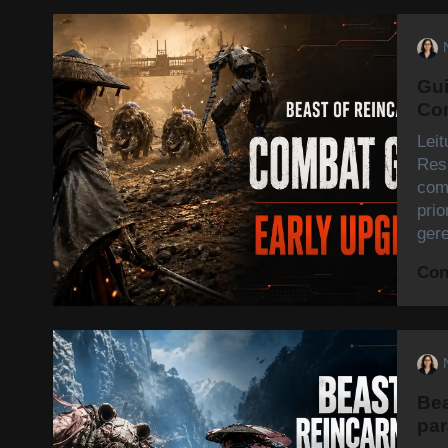
Gui
Com
Lei
Res
com
prio
ger
Con
Bea
par