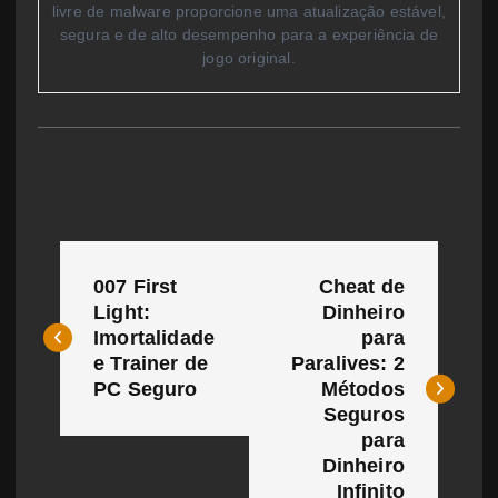
livre de malware proporcione uma atualização estável,
segura e de alto desempenho para a experiência de
jogo original.
N
007 First
Cheat de
a
Light:
Dinheiro
Imortalidade
para
v
e Trainer de
Paralives: 2
e
PC Seguro
Métodos
Seguros
g
para
Dinheiro
a
Infinito