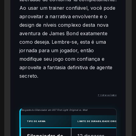
Ao usar um trainer confiável, você pode
aproveitar a narrativa envolvente e o
design de níveis complexo desta nova
aventura de James Bond exatamente
como deseja. Lembre-se, esta é uma
jornada para um jogador, então
modifique seu jogo com confiança e
aproveite a fantasia definitiva de agente
secreto.
↑ Voltar ao Índice
Desgaste do Silenciador em 007 First Light: Original vs. Mod
TIPO DE ARMA
LIMITE DE DURABILIDADE ORIGINAL
DURAB
Silenciador de
12 disparos
Inf