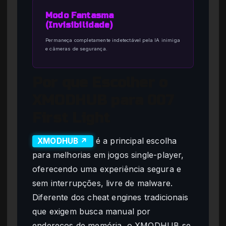
Modo Fantasma
(Invisibilidade)
Permaneça completamente indetectável pela IA inimiga
e câmeras de segurança.
Por que Escolher o
XMODHUB para 007
First Light
é a principal escolha
XMODHUB ↗
para melhorias em jogos single-player,
oferecendo uma experiência segura e
sem interrupções, livre de malware.
Diferente dos cheat engines tradicionais
que exigem busca manual por
endereços de memória, o XMODHUB se