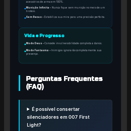
acessórios de arma em 100%.
Munição Infinita
–
Nunca fique sem munição no meio de um
●
tiroteio.
Sem Recuo
–
Estabiliza sua mira para uma precisão perfeita.
●
Vida e Progresso
Modo Deus
–
Concede invulnerabilidade completa a danos.
●
Modo Fantasma
–
Inimigos ignorarão completamente sua
●
presença.
Perguntas Frequentes
(FAQ)
É possível consertar
silenciadores em 007 First
Light?