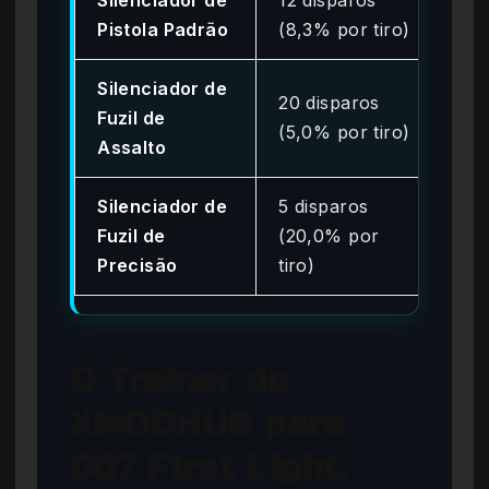
Pistola Padrão
(8,3% por tiro)
por
Silenciador de
20 disparos
Inf
Fuzil de
(5,0% por tiro)
por
Assalto
Silenciador de
5 disparos
Inf
Fuzil de
(20,0% por
por
Precisão
tiro)
O Trainer do
XMODHUB para
007 First Light: