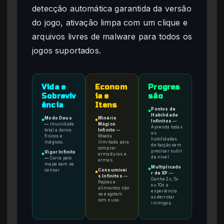
detecção automática garantida da versão
do jogo, ativação limpa com um clique e
arquivos livres de malware para todos os
jogos suportados.
Vida e
Econom
Progres
Sobreviv
ia e
são
ência
Itens
Pontos de
●
Habilidade
Modo Deus
Minério
●
●
Infinitos
—
—
Imunidade
Mágico
Aprenda todas
total a danos
Infinito
—
as
físicos e
Moeda
habilidades
mágicos.
ilimitada para
de facção sem
comprar
precisar subir
Vigor Infinito
armaduras e
●
de nível.
—
Corra pelo
armas.
mapa sem se
Multiplicado
●
cansar.
Consumívei
●
r de XP
—
s Infinitos
—
Ganhe 2x, 5x
Poções e
ou 10x a
alimentos não
experiência
se esgotam
ao derrotar
com o uso.
inimigos.