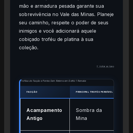
mão e armadura pesada garante sua
sobrevivência no Vale das Minas. Planeje
seu caminho, respeite o poder de seus
inimigos e você adicionará aquele
cobiçado troféu de platina à sua
coleção.
↑ Voltar ao topo
Troféus de Facção e Pontos Sem Retorno em Gothic 1 Remake
FACÇÃO
PRINCIPAL TROFÉU PERDÍVEL
PONT
Cap
Acampamento
Sombra da
(ev
Antigo
Mina
Min