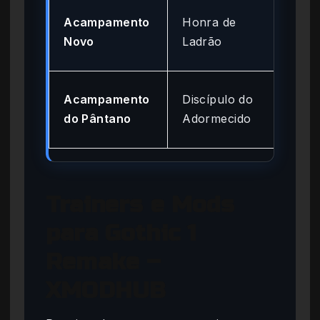
Cap
Acampamento
Honra de
(ev
Novo
Ladrão
Min
Cap
Acampamento
Discípulo do
(Ce
do Pântano
Adormecido
Orc
Trainers e Mods
para Gothic 1
Remake –
XMODHUB