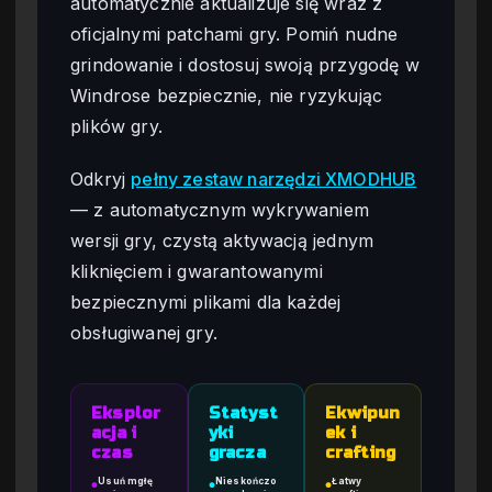
automatycznie aktualizuje się wraz z
oficjalnymi patchami gry. Pomiń nudne
grindowanie i dostosuj swoją przygodę w
Windrose bezpiecznie, nie ryzykując
plików gry.
Odkryj
pełny zestaw narzędzi XMODHUB
— z automatycznym wykrywaniem
wersji gry, czystą aktywacją jednym
kliknięciem i gwarantowanymi
bezpiecznymi plikami dla każdej
obsługiwanej gry.
Eksplor
Statyst
Ekwipun
acja i
yki
ek i
czas
gracza
crafting
Usuń mgłę
Nieskończo
Łatwy
●
●
●