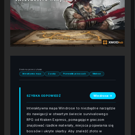
6 min na przeczytanie
Interaktywna mapa
Zasoby
Przewodnik po bossach
Windrose
SZYBKA ODPOWIEDŹ
Windrose →
Interaktywna mapa Windrose to niezbędne narzędzie
do nawigacji w otwartym świecie survivalowego
RPG od Kraken Express, pomagające graczom
znajdować rzadkie materiały, miejsca pojawiania się
bossów i ukryte skarby. Aby znaleźć złoto w