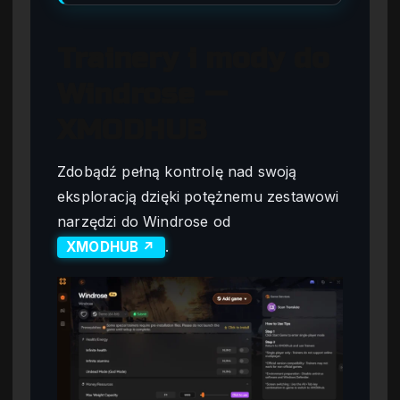
Trainery i mody do
Windrose —
XMODHUB
Zdobądź pełną kontrolę nad swoją
eksploracją dzięki potężnemu zestawowi
narzędzi do Windrose od
.
XMODHUB ↗