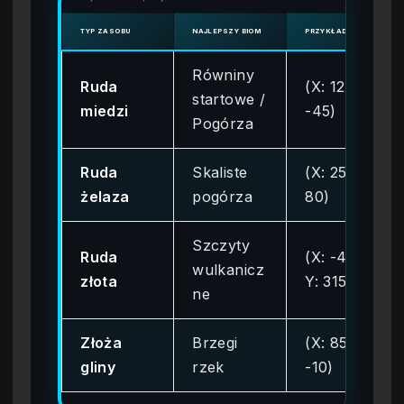
TYP ZASOBU
NAJLEPSZY BIOM
PRZYKŁADOWE WSPÓŁR
Równiny
Ruda
(X: 120, Y:
startowe /
miedzi
-45)
Pogórza
Ruda
Skaliste
(X: 250, Y:
żelaza
pogórza
80)
Szczyty
Ruda
(X: -400,
wulkanicz
złota
Y: 315)
ne
Złoża
Brzegi
(X: 85, Y:
gliny
rzek
-10)