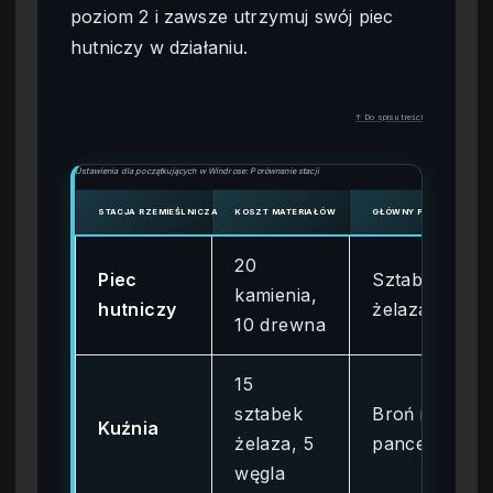
poziom 2 i zawsze utrzymuj swój piec
hutniczy w działaniu.
↑ Do spisu treści
Ustawienia dla początkujących w Windrose: Porównanie stacji
STACJA RZEMIEŚLNICZA
KOSZT MATERIAŁÓW
GŁÓWNY PRODUKT
20
Piec
Sztabki
kamienia,
hutniczy
żelaza
10 drewna
15
sztabek
Broń i
Kuźnia
żelaza, 5
pancerz
węgla