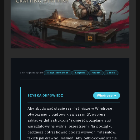
5 min na przeczytanie
Stacje rzemieślnicze
Kompletny
Poradnik
Zasoby
SZYBKA ODPOWIEDŹ
Windrose →
Aby zbudować stacje rzemieślnicze w Windrose,
otwórz menu budowy klawiszem 'B’, wybierz
zakładkę „Infrastruktura” i umieść pożądany stół
warsztatowy na wolnej przestrzeni. Na początku
będziesz potrzebować podstawowych materiałów,
takich jak drewno i kamień. Aby odblokować stacje