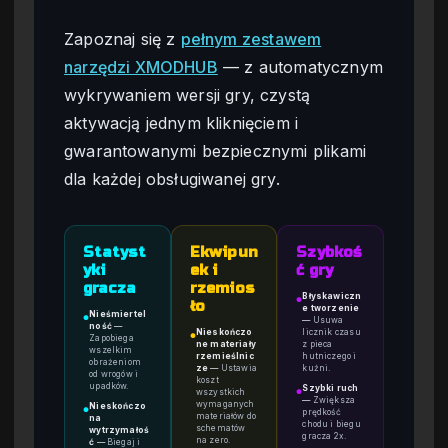
Zapoznaj się z
pełnym zestawem
narzędzi XMODHUB
— z automatycznym
wykrywaniem wersji gry, czystą
aktywacją jednym kliknięciem i
gwarantowanymi bezpiecznymi plikami
dla każdej obsługiwanej gry.
Statyst
Ekwipun
Szybkoś
yki
ek i
ć gry
gracza
rzemios
Błyskawiczn
●
ło
e tworzenie
Nieśmiertel
●
—
Usuwa
ność
—
Nieskończo
licznik czasu
●
Zapobiega
ne materiały
z pieca
wszelkim
rzemieślnic
hutniczego i
obrażeniom
ze
—
Ustawia
kuźni.
od wrogów i
koszt
upadków.
Szybki ruch
wszystkich
●
—
Zwiększa
wymaganych
Nieskończo
●
prędkość
materiałów do
na
chodu i biegu
schematów
wytrzymałoś
gracza 2x.
na zero.
ć
—
Biegaj i