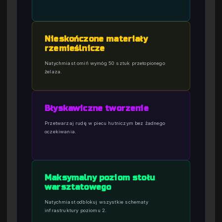
Nieskończone materiały
rzemieślnicze
Natychmiast omiń wymóg 50 sztuk przetopionego
żelaza.
Błyskawiczne tworzenie
Przetwarzaj rudę w piecu hutniczym bez żadnego
oczekiwania.
Maksymalny poziom stołu
warsztatowego
Natychmiast odblokuj wszystkie schematy
infrastruktury poziomu 2.