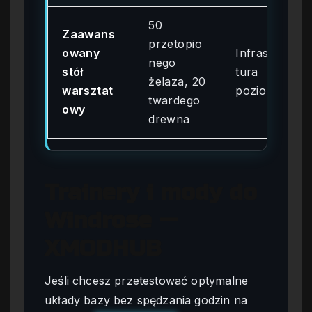
50
Zaawans
przetopio
owany
Infrastruk
nego
stół
tura
żelaza, 20
warsztat
poziomu 2
twardego
owy
drewna
Trainery i mody do
Windrose —
XMODHUB
Jeśli chcesz przetestować optymalne
układy bazy bez spędzania godzin na