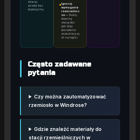
zbieraj
Ignoruj
●
zasoby bez
wymagania
odpoczynku.
rzemieślnic
ze
—
Buduj
dowolną
stację bez
potrzeby
posiadania
wcześniejszy
ch narzędzi.
Często zadawane
pytania
Czy można zautomatyzować
rzemiosło w Windrose?
Gdzie znaleźć materiały do
stacji rzemieślniczych w