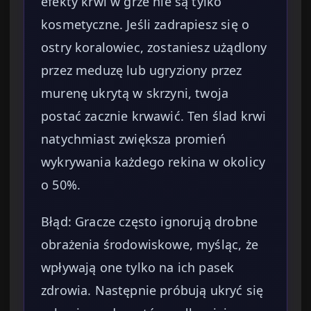
efekty krwi w grze nie są tylko
kosmetyczne. Jeśli zadrapiesz się o
ostry koralowiec, zostaniesz użądlony
przez meduzę lub ugryziony przez
murenę ukrytą w skrzyni, twoja
postać zacznie krwawić. Ten ślad krwi
natychmiast zwiększa promień
wykrywania każdego rekina w okolicy
o 50%.
Błąd: Gracze często ignorują drobne
obrażenia środowiskowe, myśląc, że
wpływają one tylko na ich pasek
zdrowia. Następnie próbują ukryć się