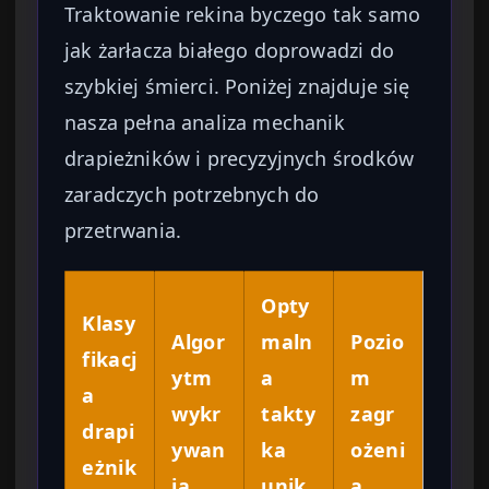
Traktowanie rekina byczego tak samo
jak żarłacza białego doprowadzi do
szybkiej śmierci. Poniżej znajduje się
nasza pełna analiza mechanik
drapieżników i precyzyjnych środków
zaradczych potrzebnych do
przetrwania.
Opty
Klasy
Algor
maln
Pozio
fikacj
ytm
a
m
a
wykr
takty
zagr
drapi
ywan
ka
ożeni
eżnik
ia
unik
a