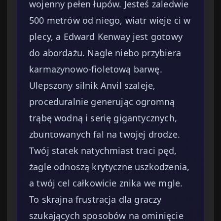
wojenny pełen łupów. Jesteś zaledwie
500 metrów od niego, wiatr wieje ci w
plecy, a Edward Kenway jest gotowy
do abordażu. Nagle niebo przybiera
karmazynowo-fioletową barwę.
Ulepszony silnik Anvil szaleje,
proceduralnie generując ogromną
trąbę wodną i serię gigantycznych,
zbuntowanych fal na twojej drodze.
Twój statek natychmiast traci pęd,
żagle odnoszą krytyczne uszkodzenia,
a twój cel całkowicie znika we mgle.
To skrajna frustracja dla graczy
szukających sposobów na ominięcie