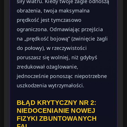
siły wiatru. Kiedy twoje żagle odnoszą
obrażenia, twoja maksymalna
prędkość jest tymczasowo
ograniczona. Odmawiając przejścia
na „prędkość bojową” (zwinięcie żagli
do połowy), w rzeczywistości
poruszasz się wolniej, niż gdybyś
zredukował ożaglowanie,
jednocześnie ponosząc niepotrzebne
uszkodzenia wytrzymałości.
BŁĄD KRYTYCZNY NR 2:
NIEDOCENIANIE NOWEJ
FIZYKI ZBUNTOWANYCH
FAL